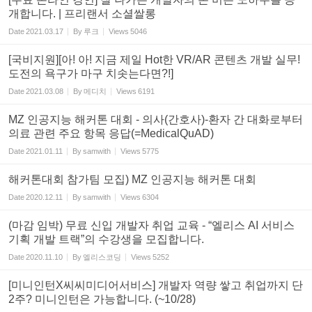
개합니다. | 프리랜서 소셜쌀롱
Date
2021.03.17
By
루크
Views
5046
[국비지원][아! 아! 지금 제일 Hot한 VR/AR 콘텐츠 개발 실무!
도전의 욕구가 마구 치솟는다면?!]
Date
2021.03.08
By
메디치
Views
6191
MZ 인공지능 해커톤 대회 - 의사(간호사)-환자 간 대화로부터
의료 관련 주요 항목 응답(=MedicalQuAD)
Date
2021.01.11
By
samwith
Views
5775
해커톤대회 참가팀 모집) MZ 인공지능 해커톤 대회
Date
2020.12.11
By
samwith
Views
6304
(마감 임박) 무료 신입 개발자 취업 교육 - “엘리스 AI 서비스
기획 개발 트랙”의 수강생을 모집합니다.
Date
2020.11.10
By
엘리스코딩
Views
5252
[미니인턴X씨씨미디어서비스] 개발자 역량 쌓고 취업까지 단
2주? 미니인턴은 가능합니다. (~10/28)