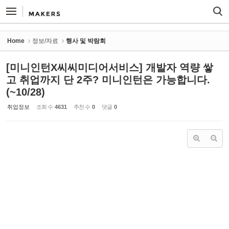
Sketchbook5, 스케치북5
Sketchbook5, 스케치북5
Home
정보/자료
행사 및 박람회
[미니인턴X씨씨미디어서비스] 개발자 역량 쌓
고 취업까지 단 2주? 미니인턴은 가능합니다.
(~10/28)
취업정보
조회 수
4631
추천 수
0
댓글
0