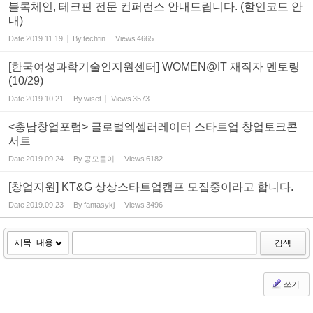
블록체인, 테크핀 전문 컨퍼런스 안내드립니다. (할인코드 안
내)
Date
2019.11.19
By
techfin
Views
4665
[한국여성과학기술인지원센터] WOMEN@IT 재직자 멘토링
(10/29)
Date
2019.10.21
By
wiset
Views
3573
<충남창업포럼> 글로벌엑셀러레이터 스타트업 창업토크콘
서트
Date
2019.09.24
By
공모돌이
Views
6182
[창업지원] KT&G 상상스타트업캠프 모집중이라고 합니다.
Date
2019.09.23
By
fantasykj
Views
3496
검색
쓰기