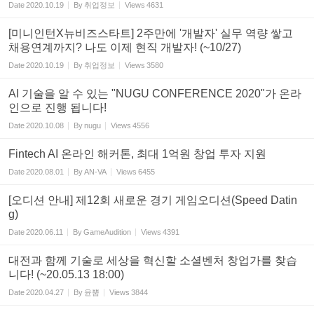
Date
2020.10.19
By
취업정보
Views
4631
[미니인턴X뉴비즈스타트] 2주만에 '개발자' 실무 역량 쌓고
채용연계까지? 나도 이제 현직 개발자! (~10/27)
Date
2020.10.19
By
취업정보
Views
3580
AI 기술을 알 수 있는 "NUGU CONFERENCE 2020"가 온라
인으로 진행 됩니다!
Date
2020.10.08
By
nugu
Views
4556
Fintech AI 온라인 해커톤, 최대 1억원 창업 투자 지원
Date
2020.08.01
By
AN-VA
Views
6455
[오디션 안내] 제12회 새로운 경기 게임오디션(Speed Datin
g)
Date
2020.06.11
By
GameAudition
Views
4391
대전과 함께 기술로 세상을 혁신할 소셜벤처 창업가를 찾습
니다! (~20.05.13 18:00)
Date
2020.04.27
By
윤뿜
Views
3844