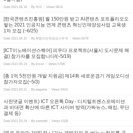
Date
2021.06.16
By
캐치
Views
5816
[한국콘텐츠진흥원] 월 150만원 받고 AI콘텐츠 포트폴리오도
쌓는 2021 인공지능 연계 콘텐츠 혁신인재양성사업 교육생
1차 모집 (~6/25)
Date
2021.06.15
By
AI창의인재양성사무국
Views
5078
[ICT이노베이션스퀘어] 피우다 프로젝트(서울시 도시문제 해
결) 참가자를 모집합니다!(~5/19)
Date
2021.05.14
By
ictcoc
Views
5768
[총 1억 5천만원 개발 지원금] 제14회 새로운경기 게임오디션
참가자모집(~5/3)
Date
2021.04.21
By
pagame
Views
5924
사전댓글 이벤트) ICT 오픈톡 Day - 디지털트랜스포메이션
과 비대면 확산에 따른 ICT 사이버 방역(가짜뉴스, 해킹, 무단
결제 등)
Date
2021.03.24
By
samwith
Views
5328
[무료 온라인 강연] 잘 나가는 개발자의 돈 버는 노하우를 공