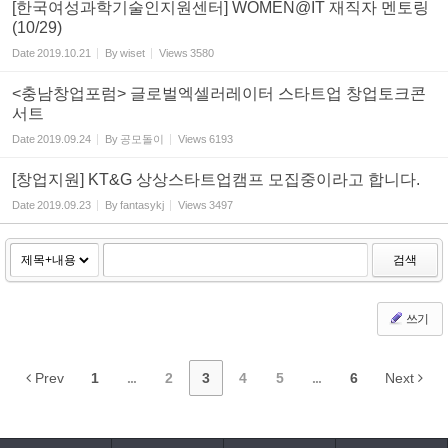
[한국여성과학기술인지원센터] WOMEN@IT 재직자 멘토링
(10/29)
Date
2019.10.21
By
wiset
Views
3580
<충남창업포럼> 글로벌엑셀러레이터 스타트업 창업토크콘
서트
Date
2019.09.24
By
공모돌이
Views
6193
[창업지원] KT&G 상상스타트업캠프 모집중이라고 합니다.
Date
2019.09.23
By
fantasykj
Views
3497
검색
쓰기
Prev
1
...
2
3
4
5
...
6
Next