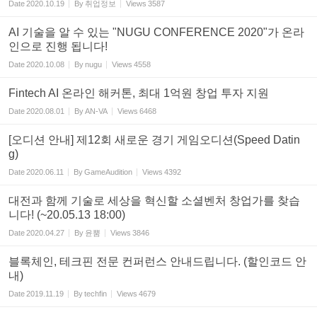
Date
2020.10.19
By
취업정보
Views
3587
AI 기술을 알 수 있는 "NUGU CONFERENCE 2020"가 온라
인으로 진행 됩니다!
Date
2020.10.08
By
nugu
Views
4558
Fintech AI 온라인 해커톤, 최대 1억원 창업 투자 지원
Date
2020.08.01
By
AN-VA
Views
6468
[오디션 안내] 제12회 새로운 경기 게임오디션(Speed Datin
g)
Date
2020.06.11
By
GameAudition
Views
4392
대전과 함께 기술로 세상을 혁신할 소셜벤처 창업가를 찾습
니다! (~20.05.13 18:00)
Date
2020.04.27
By
윤뿜
Views
3846
블록체인, 테크핀 전문 컨퍼런스 안내드립니다. (할인코드 안
내)
Date
2019.11.19
By
techfin
Views
4679