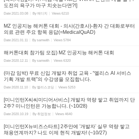
도전의 욕구가 마구 치솟는다면?!]
Date
2021.03.08
By
메디치
Views
6210
MZ 인공지능 해커톤 대회 - 의사(간호사)-환자 간 대화로부터
의료 관련 주요 항목 응답(=MedicalQuAD)
Date
2021.01.11
By
samwith
Views
5784
해커톤대회 참가팀 모집) MZ 인공지능 해커톤 대회
Date
2020.12.11
By
samwith
Views
6320
(마감 임박) 무료 신입 개발자 취업 교육 - “엘리스 AI 서비스
기획 개발 트랙”의 수강생을 모집합니다.
Date
2020.11.10
By
엘리스코딩
Views
5253
[미니인턴X씨씨미디어서비스] 개발자 역량 쌓고 취업까지 단
2주? 미니인턴은 가능합니다. (~10/28)
Date
2020.10.19
By
취업정보
Views
4640
[미니인턴X뉴비즈스타트] 2주만에 '개발자' 실무 역량 쌓고
채용연계까지? 나도 이제 현직 개발자! (~10/27)