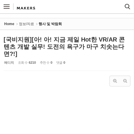
Sketchbook5, 스케치북5
Sketchbook5, 스케치북5
Home
정보/자료
행사 및 박람회
[국비지원][아! 아! 지금 제일 Hot한 VR/AR 콘
텐츠 개발 실무! 도전의 욕구가 마구 치솟는다
면?!]
메디치
조회 수
6210
추천 수
0
댓글
0