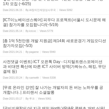
1차 모집 (~6/25)
Date
2021.06.15
By
AI창의인재양성사무국
Views
5092
[ICT이노베이션스퀘어] 피우다 프로젝트(서울시 도시문제 해
결) 참가자를 모집합니다!(~5/19)
Date
2021.05.14
By
ictcoc
Views
5779
[총 1억 5천만원 개발 지원금] 제14회 새로운경기 게임오디션
참가자모집(~5/3)
Date
2021.04.21
By
pagame
Views
5940
사전댓글 이벤트) ICT 오픈톡 Day - 디지털트랜스포메이션
과 비대면 확산에 따른 ICT 사이버 방역(가짜뉴스, 해킹, 무단
결제 등)
Date
2021.03.24
By
samwith
Views
5338
[무료 온라인 강연] 잘 나가는 개발자의 돈 버는 노하우를 공
개합니다. | 프리랜서 소셜쌀롱
Date
2021.03.17
By
루크
Views
5061
[국비지원][아! 아! 지금 제일 Hot한 VR/AR 콘텐츠 개발 실무!