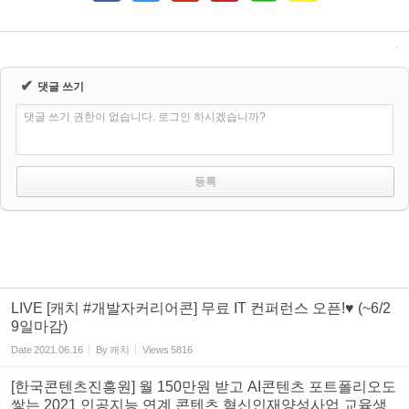
✔
댓글 쓰기
댓글 쓰기 권한이 없습니다. 로그인 하시겠습니까?
LIVE [캐치 #개발자커리어콘] 무료 IT 컨퍼런스 오픈!♥ (~6/2
9일마감)
Date
2021.06.16
By
캐치
Views
5816
[한국콘텐츠진흥원] 월 150만원 받고 AI콘텐츠 포트폴리오도
쌓는 2021 인공지능 연계 콘텐츠 혁신인재양성사업 교육생