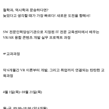
철학과
,
역사학과 문송하다면
?
늦었다고 생각할 때가 가장 빠르다
!
새로운 도전을 향해서
!
SW
전문인력양성기관으로 지정된
IT
전문 교육센터에서 배우는
VR/AR
융합 콘텐츠 개발 실무 프로젝트 과정
☞
교과과정
약
6
개월간
VR
이론부터 개발
,
그리고 취업까지 연결되는 탄탄한 교
육과정
4
월
1
일
(
목
)~10
월
21
일
(
목
)
월
~
금
, 09:00~18:00 (
약
6
개월
)