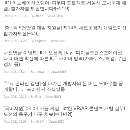
[ICT이노베이션스퀘어] 피우다 프로젝트(서울시 도시문제 해
결) 참가자를 모집합니다!(~5/19)
Date
2021.05.14
By
ictcoc
Views
5804
[총 1억 5천만원 개발 지원금] 제14회 새로운경기 게임오디션
참가자모집(~5/3)
Date
2021.04.21
By
pagame
Views
5976
사전댓글 이벤트) ICT 오픈톡 Day - 디지털트랜스포메이션
과 비대면 확산에 따른 ICT 사이버 방역(가짜뉴스, 해킹, 무단
결제 등)
Date
2021.03.24
By
samwith
Views
5365
[무료 온라인 강연] 잘 나가는 개발자의 돈 버는 노하우를 공
개합니다. | 프리랜서 소셜쌀롱
Date
2021.03.17
By
루크
Views
5071
[국비지원][아! 아! 지금 제일 Hot한 VR/AR 콘텐츠 개발 실무!
도전의 욕구가 마구 치솟는다면?!]
Date
2021.03.08
By
메디치
Views
6250