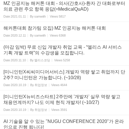
MZ 인공지능 해커톤 대회 - 의사(간호사)-환자 간 대화로부터
의료 관련 주요 항목 응답(=MedicalQuAD)
Date
2021.01.11
By
samwith
Views
5817
해커톤대회 참가팀 모집) MZ 인공지능 해커톤 대회
Date
2020.12.11
By
samwith
Views
6368
(마감 임박) 무료 신입 개발자 취업 교육 - “엘리스 AI 서비스
기획 개발 트랙”의 수강생을 모집합니다.
Date
2020.11.10
By
엘리스코딩
Views
5258
[미니인턴X씨씨미디어서비스] 개발자 역량 쌓고 취업까지 단
2주? 미니인턴은 가능합니다. (~10/28)
Date
2020.10.19
By
취업정보
Views
4644
[미니인턴X뉴비즈스타트] 2주만에 '개발자' 실무 역량 쌓고
채용연계까지? 나도 이제 현직 개발자! (~10/27)
Date
2020.10.19
By
취업정보
Views
3591
AI 기술을 알 수 있는 "NUGU CONFERENCE 2020"가 온라
인으로 진행 됩니다!