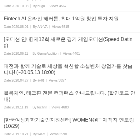
Date
2020.10.08
By
nugu
Views
4567
Fintech AI 온라인 해커톤, 최대 1억원 창업 투자 지원
Date
2020.08.01
By
AN-VA
Views
6515
[오디션 안내] 제12회 새로운 경기 게임오디션(Speed Datin
g)
Date
2020.06.11
By
GameAudition
Views
4401
대전과 함께 기술로 세상을 혁신할 소셜벤처 창업가를 찾습
니다! (~20.05.13 18:00)
Date
2020.04.27
By
윤뿜
Views
3857
블록체인, 테크핀 전문 컨퍼런스 안내드립니다. (할인코드 안
내)
Date
2019.11.19
By
techfin
Views
4683
[한국여성과학기술인지원센터] WOMEN@IT 재직자 멘토링
(10/29)
Date
2019.10.21
By
wiset
Views
3590