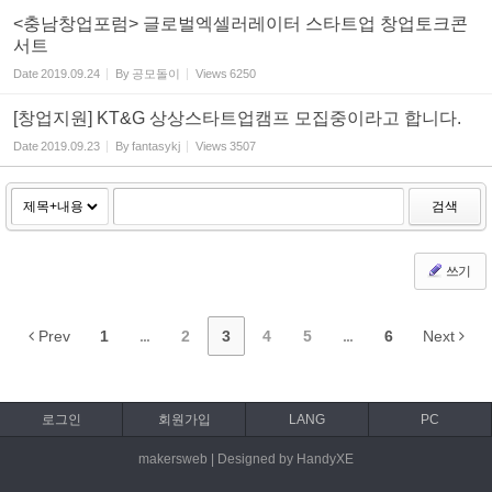
<충남창업포럼> 글로벌엑셀러레이터 스타트업 창업토크콘
서트
Date
2019.09.24
By
공모돌이
Views
6250
[창업지원] KT&G 상상스타트업캠프 모집중이라고 합니다.
Date
2019.09.23
By
fantasykj
Views
3507
검색
쓰기
Prev
1
...
2
3
4
5
...
6
Next
로그인
회원가입
LANG
PC
makersweb | Designed by HandyXE