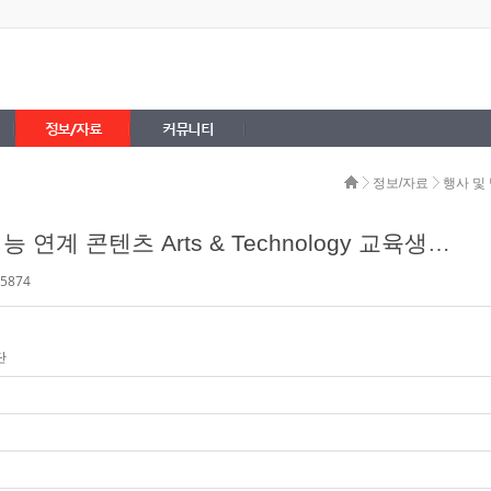
정보/자료
커뮤니티
정보/자료
행사 및
[한국콘텐츠진흥원] 인공지능 연계 콘텐츠 Arts & Technology 교육생 모집 (월 최대 150만원 지급)
5874
단