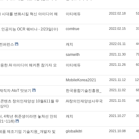
2022.02.18
5
로나 시대를 변화시킬 혁신 아이디어 해
이티에듀
comtrue
2022.02.15
3
공지능 OCR 웨비나 - 2/23일(수)
2022.01.11
4
E 컨퍼런스
캐치
samwith
2021.11.30
7
2021.11.26
6
활용한 AI 아이디어 해커톤 참가자 모
이티에듀
MobileKorea2021
2021.11.12
12
2021.11.02
6
재직자 AIoT 맛보기
한국융합기술진흥원_
2021.11.01
4
콘텐츠 창의인재양성 10월&11월 무
AI창의인재양성사무국
 상이)
2021.10.27
3
준러, 4학년 취준생이라면 놓쳐선 안되
캐치
1~11/8)
globalkitri
2021.10.08
4
제품 제조기업 기술지원_개발자 및