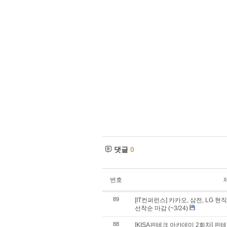
댓글
0
번호
89
[IT컨퍼런스] 카카오, 삼전, LG 
선착순 마감 (~3/24)
88
[KISA핀테크 아카데미 2회차] 