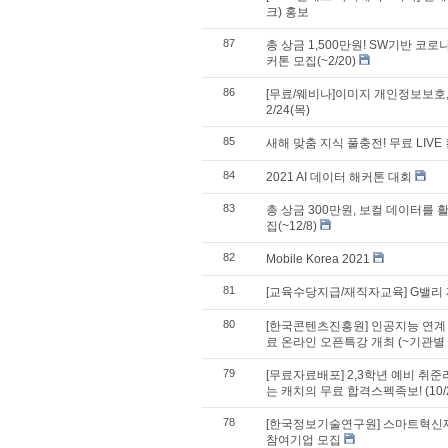
크) 홍보
87
총 상금 1,500만원! SW기반 코
커톤 모집(~2/20)
86
[무료/웨비나]이미지 개인정보보호, 인
2/24(목)
85
새해 맞춤 지식 풀충전! 무료 LIV
84
2021 AI 데이터 해커톤 대회
83
총 상금 300만원, 보컬 데이터를 
집(~12/8)
82
Mobile Korea 2021
81
[교육수당지급/재직자교육] G밸리 
80
[한국콘텐츠진흥원] 인공지능 연계 
료 온라인 오픈특강 개최 (~기관별
79
[무료자료배포] 2,3학년 예비 취
는 캐치의 무료 합격스펙족보! ( 10/2
78
[한국정보기술연구원] 스마트혁신
참여기업 모집