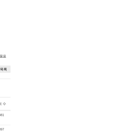
시물을
목록
회 수
881
897