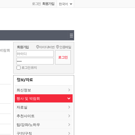
로그인
회원가입
한국어
회원가입
아이디/비번
인증메일
 박람회
로그인 유지
정보/자료
최신정보
행사 및 박람회
자료실
추천사이트
팁/강좌/노하우
구인/구직