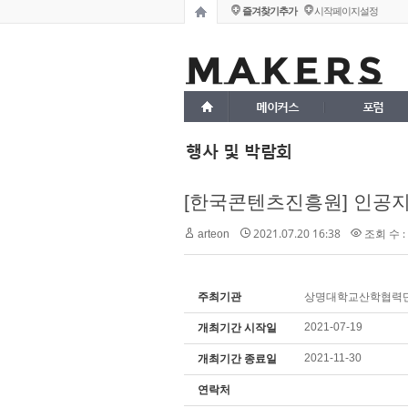
즐겨찾기추가
시작페이지설정
메이커스
포럼
행사 및 박람회
2021.07.20 16:38
조회 수 : 
arteon
주최기관
상명대학교산학협력
2021-07-19
개최기간 시작일
2021-11-30
개최기간 종료일
연락처