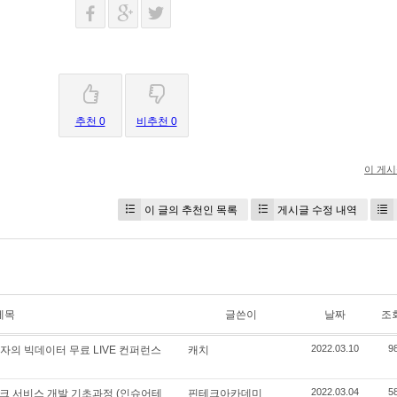
추천 0
비추천 0
이 게
이 글의 추천인 목록
게시글 수정 내역
제목
글쓴이
날짜
조
2022.03.10
9
현직자의 빅데이터 무료 LIVE 컨퍼런스
캐치
2022.03.04
5
핀테크 서비스 개발 기초과정 (인슈어테
핀테크아카데미