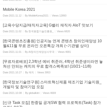
Mobile Korea 2021
Date
2021.11.12
By
MobileKorea2021
Views
12893
[교육수당지급/재직자교육] G밸리 재직자 AIoT 맛보기
Date
2021.11.02
By
한국융합기술진흥원_
Views
6820
[한국콘텐츠진흥원] 인공지능 연계 콘텐츠 창의인재양성 10
월&11월 무료 온라인 오픈특강 개최 (~기관별 상이)
Date
2021.11.01
By
AI창의인재양성사무국
Views
4681
[무료자료배포] 2,3학년 예비 취준러, 4학년 취준생이라면 놓
쳐선 안되는 캐치의 무료 합격스펙족보! ( 10/21~11/8)
Date
2021.10.27
By
캐치
Views
3953
[한국정보기술연구원] 스마트혁신제품 제조기업 기술지원_
개발자 및 참여기업 모집
Date
2021.10.08
By
globalkitri
Views
4669
[신규 Task 모집] 한중일 공개SW 협력 프로젝트(Task) 참가