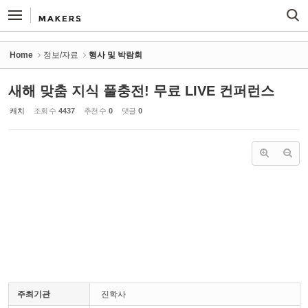
Sketchbook5, 스케치북5
Sketchbook5, 스케치북5
Home
정보/자료
행사 및 박람회
새해 맞춤 지식 풀충전! 무료 LIVE 컨퍼런스
캐치
조회 수
4437
추천 수
0
댓글
0
주최기관
진학사