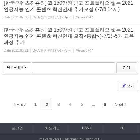
[한국콘텐츠진흥원] 월 150만원 받고 포트폴리오 쌓는 2021
인공지능 연계 콘텐츠 혁신인재 추가모집 (~7/8 14시)
Date
2021.07.05
By
AI창의인재양성사무국
Views
4242
[한국콘텐츠진흥원] 월 150만원 받고 포트폴리오 쌓는 2021
인공지능 연계 콘텐츠 혁신인재 모집<통합>(~7/2) -5개 교육
과정 추가
Date
2021.06.21
By
AI창의인재양성사무국
Views
3747
검색
쓰기
Prev
1
2
3
4
5
...
6
Next
로그인
회원가입
LANG
PC
makersweb | Designed by HandyXE