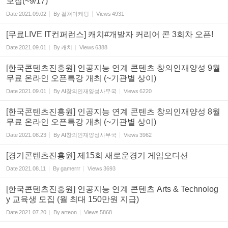
모집(~9/17)
Date
2021.09.02
By
컬쳐마케팅
Views
4931
[무료LIVE IT컨퍼런스] 캐치#개발자 커리어 콘 3회차 오픈!
Date
2021.09.01
By
캐치
Views
6388
[한국콘텐츠진흥원] 인공지능 연계 콘텐츠 창의인재양성 9월
무료 온라인 오픈특강 개최 (~기관별 상이)
Date
2021.09.01
By
AI창의인재양성사무국
Views
6220
[한국콘텐츠진흥원] 인공지능 연계 콘텐츠 창의인재양성 8월
무료 온라인 오픈특강 개최 (~기관별 상이)
Date
2021.08.23
By
AI창의인재양성사무국
Views
3962
[경기콘텐츠진흥원] 제15회 새로운경기 게임오디션
Date
2021.08.11
By
gamerrr
Views
3693
[한국콘텐츠진흥원] 인공지능 연계 콘텐츠 Arts & Technolog
y 교육생 모집 (월 최대 150만원 지급)
Date
2021.07.20
By
arteon
Views
5868