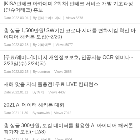
[KISA핀테크 아카데미 2회차] 핀테크 서비스 개발 기초과정
(인슈어테크) 홍보
Date
2022.03.04
By
핀테크아카데미
Views
5878
총 상금 1,500만원! SW기반 코로나 시대를 변화시킬 혁신 아
이디어 해커톤 모집(~2/20)
Date
2022.02.18
By
이티에듀
Views
5077
[무료/웨비나]이미지 개인정보보호, 인공지능 OCR 웨비나 -
2/23일(수) 2/24(목)
Date
2022.02.15
By
comtrue
Views
3685
새해 맞춤 지식 풀충전! 무료 LIVE 컨퍼런스
Date
2022.01.11
By
캐치
Views
4437
2021 AI 데이터 해커톤 대회
Date
2021.11.30
By
samwith
Views
7942
총 상금 300만원, 보컬 데이터를 활용한 AI 아이디어 해커톤
참가자 모집(~12/8)
Date
2021.11.26
By
이티에듀
Views
6003