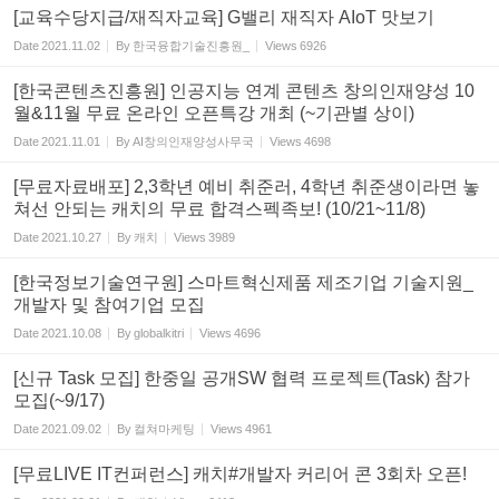
[교육수당지급/재직자교육] G밸리 재직자 AIoT 맛보기
Date
2021.11.02
By
한국융합기술진흥원_
Views
6926
[한국콘텐츠진흥원] 인공지능 연계 콘텐츠 창의인재양성 10
월&11월 무료 온라인 오픈특강 개최 (~기관별 상이)
Date
2021.11.01
By
AI창의인재양성사무국
Views
4698
[무료자료배포] 2,3학년 예비 취준러, 4학년 취준생이라면 놓
쳐선 안되는 캐치의 무료 합격스펙족보! ( 10/21~11/8)
Date
2021.10.27
By
캐치
Views
3989
[한국정보기술연구원] 스마트혁신제품 제조기업 기술지원_
개발자 및 참여기업 모집
Date
2021.10.08
By
globalkitri
Views
4696
[신규 Task 모집] 한중일 공개SW 협력 프로젝트(Task) 참가
모집(~9/17)
Date
2021.09.02
By
컬쳐마케팅
Views
4961
[무료LIVE IT컨퍼런스] 캐치#개발자 커리어 콘 3회차 오픈!