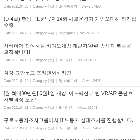
Date
2021.04.30
Category
정보
By
커피모카
Views
17490
(D-4일) 총상금1.5억 / 제14회 새로운경기 게임오디션 참가접
수중
Date
2021.04.29
Category
추천
By
pagame
Views
17827
서베이에 참여하실 비디오게임 개발자/관련 종사자 분들을
모집합니다!
Date
2021.04.29
Category
잡담
By
리서치
Views
14330
직장 그만두고 프리랜서하려면..
Date
2021.04.14
Category
잡담
By
커피모카
Views
12495
[월 최대30만원] 6월1일 개강, 어트랙션 기반 VR/AR 콘텐츠
개발과정 모집!]
Date
2021.04.13
Category
정보
By
메디치
Views
15041
구로노동자조사그룹에서 IT노동자 실태조사를 진행합니다.
Date
2021.03.30
Category
정보
By
구로구로
Views
15412