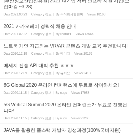
[부산정보산업진흥원] 2021 AI기업 서버 인프라 지원 사업(모
집마감 ~3.28)
Date
2021.03.23
Category
정보
By
주식회사엘엔피
Views
18163
2021 카카오페이 경력직 채용 안내
Date
2021.02.22
Category
정보
By
recruit1
Views
13564
노트북 개인 지급되는 VR/AR 콘텐츠 개발 교육 추천합니다!
Date
2020.12.18
Category
정보
By
메디치
Views
20185
메세지 전송 API 대박 추천 ㅎㅎㅎ
Date
2020.12.09
Category
정보
By
유저요
Views
24139
6G Global 2020 온라인 컨퍼런스에 무료로 참여하세요!
Date
2020.11.15
Category
정보
By
nugu
Views
17958
5G Vertical Summit 2020 온라인 컨퍼런스가 무료로 진행됩
니다!
Date
2020.11.15
Category
정보
By
nugu
Views
21268
JAVA를 활용한 풀스택 개발자 양성과정(100%국비지원)