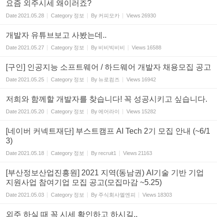
요즘 외주시세 왜이러죠?
Date
2021.05.28
Category
정보
By
커피모카
Views
26930
개발자 유튜브보고 사봤는데..
Date
2021.05.27
Category
정보
By
비비빅비비
Views
16588
[구인] 인공지능 소프트웨어 / 하드웨어 개발자 채용모집 공고
Date
2021.05.25
Category
정보
By
뉴로컴즈
Views
16942
저희와 함께할 개발자를 찾습니다! 꼭 성공시키고 싶습니다.
Date
2021.05.20
Category
정보
By
에어라이
Views
15282
[네이버 커넥트재단] 부스트캠프 AI Tech 2기 모집 안내 (~6/1
3)
Date
2021.05.18
Category
정보
By
recruit1
Views
21163
[부산정보산업진흥원] 2021 지역(동남권) AI기술 기반 기업
지원사업 참여기업 모집 공고(모집마감 ~5.25)
Date
2021.05.03
Category
정보
By
주식회사엘엔피
Views
18303
외주 하실 때 꼭 시세 확인하고 하시길..