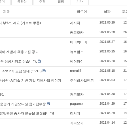
유머
동영상
추천
잡담
기타
제목
글쓴이
날짜
조
2021.05.29
12
 부탁드려요 (기프트 쿠폰)
리서치
2021.05.28
26
커피모카
2021.05.27
16
비비빅비비
2021.05.25
16
드웨어 개발자 채용모집 공고
뉴로컴즈
2021.05.20
15
 꼭 성공시키고 싶습니다.
에어라이
recruit1
2021.05.18
21
ch 2기 모집 안내 (~6/13)
2021.05.03
17
동남권) AI기술 기반 기업 지원사업 참여기
주식회사엘엔피
2021.04.30
17
길..
커피모카
pagame
2021.04.29
17
회 새로운경기 게임오디션 참가접수중
2021.04.29
14
자/관련 종사자 분들을 모집합니다!
리서치
2021.04.14
12
커피모카