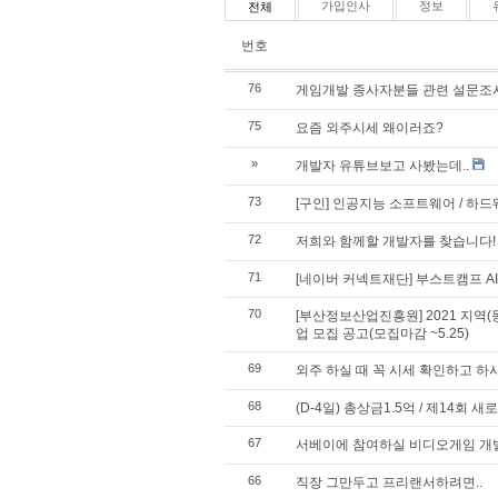
가입인사
정보
전체
번호
76
게임개발 종사자분들 관련 설문조사
75
요즘 외주시세 왜이러죠?
»
개발자 유튜브보고 사봤는데..
73
[구인] 인공지능 소프트웨어 / 하
72
저희와 함께할 개발자를 찾습니다!
71
[네이버 커넥트재단] 부스트캠프 AI Te
70
[부산정보산업진흥원] 2021 지역(
업 모집 공고(모집마감 ~5.25)
69
외주 하실 때 꼭 시세 확인하고 하시
68
(D-4일) 총상금1.5억 / 제14
67
서베이에 참여하실 비디오게임 개발
66
직장 그만두고 프리랜서하려면..