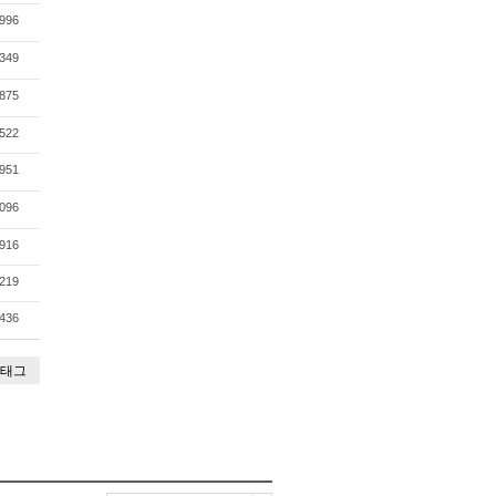
996
349
875
522
951
096
916
219
436
태그