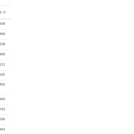
회 수
548
869
538
885
212
100
892
455
783
006
463