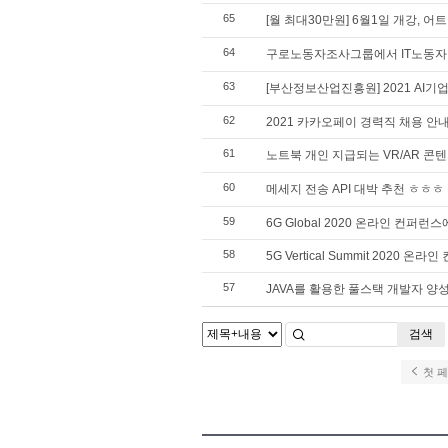
65
[월 최대30만원] 6월1일 개강, 어
64
구로노동자조사그룹에서 IT노동자
63
[부산정보산업진흥원] 2021 AI기업
62
2021 카카오페이 경력직 채용 안
61
노트북 개인 지급되는 VR/AR 콘
60
메세지 전송 API 대박 추천 ㅎㅎㅎ
59
6G Global 2020 온라인 컨퍼
58
5G Vertical Summit 2020
57
JAVA를 활용한 풀스택 개발자 양
검색
첫 