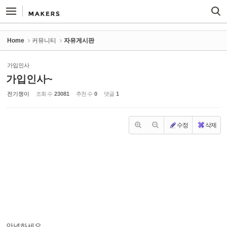
Sketchbook5, 스케치북5
Sketchbook5, 스케치북5
Home
커뮤니티
자유게시판
가입인사
가입인사~
전기쟁이
조회 수
23081
추천 수
0
댓글
1
수정
삭제
안녕하세요