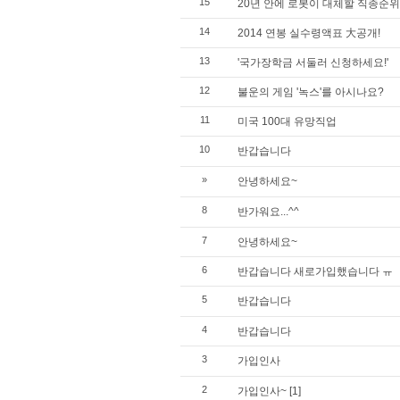
15
20년 안에 로봇이 대체할 직종순위
14
2014 연봉 실수령액표 大공개!
13
'국가장학금 서둘러 신청하세요!'
12
불운의 게임 '녹스'를 아시나요?
11
미국 100대 유망직업
10
반갑습니다
»
안녕하세요~
8
반가워요...^^
7
안녕하세요~
6
반갑습니다 새로가입했습니다 ㅠ
5
반갑습니다
4
반갑습니다
3
가입인사
2
가입인사~
[1]