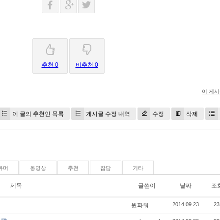
추천 0
비추천 0
이 게
이 글의 추천인 목록
게시글 수정 내역
수정
삭제
유머
동영상
추천
잡담
기타
제목
글쓴이
날짜
조
2014.09.23
23
윈파워