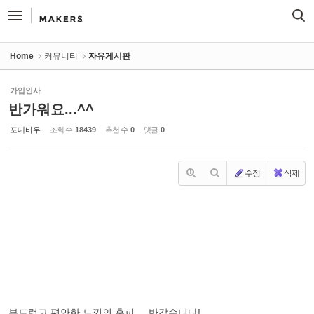
Sketchbook5, 스케치북5
Sketchbook5, 스케치북5
Home
커뮤니티
자유게시판
가입인사
반가워요...^^
포대바우
조회 수
18439
추천 수
0
댓글
0
수정
삭제
부드럽고 편안한 느낌의 홈피 ... 반갑습니다!