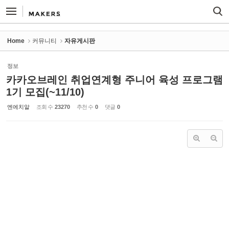
Sketchbook5, 스케치북5
Sketchbook5, 스케치북5
Home
커뮤니티
자유게시판
정보
카카오브레인 취업연계형 주니어 육성 프로그램
1기 모집(~11/10)
엔에치알
조회 수
23270
추천 수
0
댓글
0