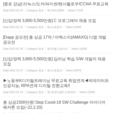
[종로 강남] 리눅스/도커/파이썬/텐서플로우/CCNA 무료교육
Date
2022.02.25
Category
정보
By
SOLDSEK
Views
17103
[신입/경력 3,800-5,500만원] C 프로그래머 채용 모집
Date
2022.02.22
Category
정보
By
뉴로컴즈
Views
15449
[Dapp 공모전] 총 상금 17억 / 아멕스지(AMAXG) 디앱 개발
공모전
Date
2022.01.30
Category
정보
By
돈벌고싶어요
Views
16266
[신입/경력 3,800-5,500만원] 딥러닝 학습 S/W 개발자 채용
모집
Date
2022.01.27
Category
정보
By
뉴로컴즈
Views
15876
▶노동부K디지털트레이닝 무료교육 취업연계◀빅데이터와
인공지능, RPA연계 디지털 전환교육!!
Date
2022.01.24
Category
정보
By
한경닷컴IT교육센터
Views
22090
총 상금1500만원! Stop Covid-19 SW Challenge 아이디어
해커톤 모집(~22.2.20)