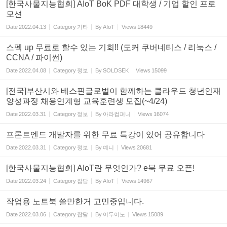
[한국사물지능협회] AIoT BoK PDF 대학생 / 기업 할인 프로
모션
Date
2022.04.13
Category
기타
By
AIoT
Views
18449
스펙 up 무료로 할수 있는 기회!! (도커 쿠버네티스 / 리눅스 /
CCNA / 파이썬)
Date
2022.04.08
Category
정보
By
SOLDSEK
Views
15099
[전국]부산시와 베스핀글로벌이 함께하는 클라우드 청년인재
양성과정 채용연계형 교육훈련생 모집(~4/24)
Date
2022.03.31
Category
정보
By
아라컴퍼니
Views
16074
프론트엔드 개발자를 위한 무료 특강이 있어 공유합니다
Date
2022.03.31
Category
정보
By
예니
Views
20681
[한국사물지능협회] AIoT란 무엇인가? e북 무료 오픈!
Date
2022.03.24
Category
잡담
By
AIoT
Views
14967
작업용 노트북 쓸만한거 고민중입니다.
Date
2022.03.06
Category
잡담
By
이두이노
Views
15089