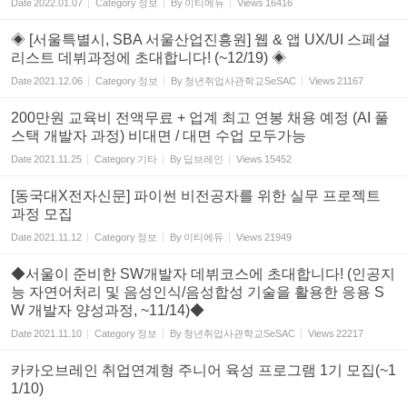
Date
2022.01.07
Category
정보
By
이티에듀
Views
16416
◈ [서울특별시, SBA 서울산업진흥원] 웹 & 앱 UX/UI 스페셜
리스트 데뷔과정에 초대합니다! (~12/19) ◈
Date
2021.12.06
Category
정보
By
청년취업사관학교SeSAC
Views
21167
200만원 교육비 전액무료 + 업계 최고 연봉 채용 예정 (AI 풀
스택 개발자 과정) 비대면 / 대면 수업 모두가능
Date
2021.11.25
Category
기타
By
딥브레인
Views
15452
[동국대X전자신문] 파이썬 비전공자를 위한 실무 프로젝트
과정 모집
Date
2021.11.12
Category
정보
By
이티에듀
Views
21949
◆서울이 준비한 SW개발자 데뷔코스에 초대합니다! (인공지
능 자연어처리 및 음성인식/음성합성 기술을 활용한 응용 S
W 개발자 양성과정, ~11/14)◆
Date
2021.11.10
Category
정보
By
청년취업사관학교SeSAC
Views
22217
카카오브레인 취업연계형 주니어 육성 프로그램 1기 모집(~1
1/10)