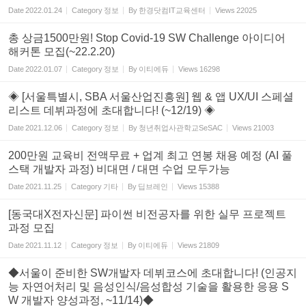
Date
2022.01.24
Category
정보
By
한경닷컴IT교육센터
Views
22025
총 상금1500만원! Stop Covid-19 SW Challenge 아이디어
해커톤 모집(~22.2.20)
Date
2022.01.07
Category
정보
By
이티에듀
Views
16298
◈ [서울특별시, SBA 서울산업진흥원] 웹 & 앱 UX/UI 스페셜
리스트 데뷔과정에 초대합니다! (~12/19) ◈
Date
2021.12.06
Category
정보
By
청년취업사관학교SeSAC
Views
21003
200만원 교육비 전액무료 + 업계 최고 연봉 채용 예정 (AI 풀
스택 개발자 과정) 비대면 / 대면 수업 모두가능
Date
2021.11.25
Category
기타
By
딥브레인
Views
15388
[동국대X전자신문] 파이썬 비전공자를 위한 실무 프로젝트
과정 모집
Date
2021.11.12
Category
정보
By
이티에듀
Views
21809
◆서울이 준비한 SW개발자 데뷔코스에 초대합니다! (인공지
능 자연어처리 및 음성인식/음성합성 기술을 활용한 응용 S
W 개발자 양성과정, ~11/14)◆