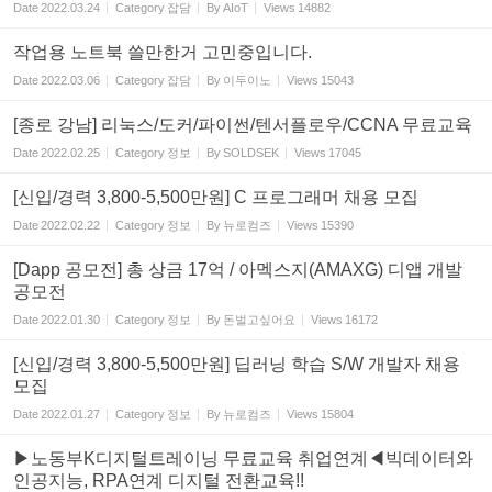
Date
2022.03.24
Category
잡담
By
AIoT
Views
14882
작업용 노트북 쓸만한거 고민중입니다.
Date
2022.03.06
Category
잡담
By
이두이노
Views
15043
[종로 강남] 리눅스/도커/파이썬/텐서플로우/CCNA 무료교육
Date
2022.02.25
Category
정보
By
SOLDSEK
Views
17045
[신입/경력 3,800-5,500만원] C 프로그래머 채용 모집
Date
2022.02.22
Category
정보
By
뉴로컴즈
Views
15390
[Dapp 공모전] 총 상금 17억 / 아멕스지(AMAXG) 디앱 개발
공모전
Date
2022.01.30
Category
정보
By
돈벌고싶어요
Views
16172
[신입/경력 3,800-5,500만원] 딥러닝 학습 S/W 개발자 채용
모집
Date
2022.01.27
Category
정보
By
뉴로컴즈
Views
15804
▶노동부K디지털트레이닝 무료교육 취업연계◀빅데이터와
인공지능, RPA연계 디지털 전환교육!!