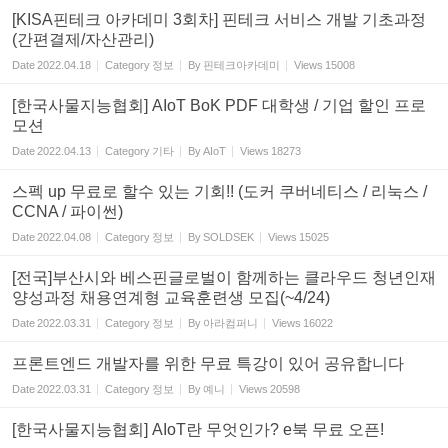
[KISA핀테크 아카데미 3회차] 핀테크 서비스 개발 기초과정
(간편결제/자산관리)
Date
2022.04.18
Category
정보
By
핀테크아카데미
Views
15008
[한국사물지능협회] AIoT BoK PDF 대학생 / 기업 할인 프로
모션
Date
2022.04.13
Category
기타
By
AIoT
Views
18273
스펙 up 무료로 할수 있는 기회!! (도커 쿠버네티스 / 리눅스 /
CCNA / 파이썬)
Date
2022.04.08
Category
정보
By
SOLDSEK
Views
15025
[전국]부산시와 베스핀글로벌이 함께하는 클라우드 청년인재
양성과정 채용연계형 교육훈련생 모집(~4/24)
Date
2022.03.31
Category
정보
By
아라컴퍼니
Views
16022
프론트엔드 개발자를 위한 무료 특강이 있어 공유합니다
Date
2022.03.31
Category
정보
By
예니
Views
20598
[한국사물지능협회] AIoT란 무엇인가? e북 무료 오픈!