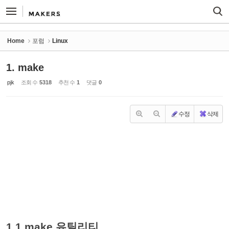
Sketchbook5, 스케치북5
Sketchbook5, 스케치북5
Home
포럼
Linux
1. make
pjk
조회 수
5318
추천 수
1
댓글
0
수정
삭제
1.1 make 유틸리티