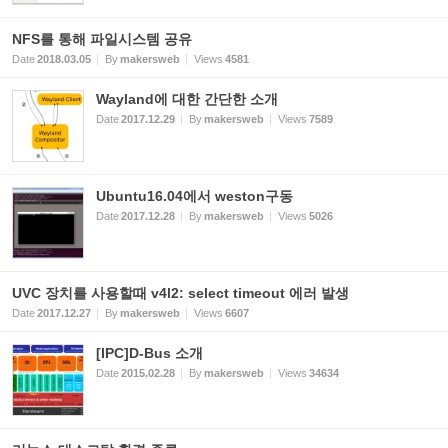
NFS를 통해 파일시스템 공유
Date
2018.03.05
By
makersweb
Views
4581
Wayland에 대한 간단한 소개
Date
2017.12.29
By
makersweb
Views
7589
Ubuntu16.04에서 weston구동
Date
2017.12.28
By
makersweb
Views
5026
UVC 장치를 사용할때 v4l2: select timeout 에러 발생
Date
2017.12.27
By
makersweb
Views
6607
[IPC]D-Bus 소개
Date
2015.02.28
By
makersweb
Views
34634