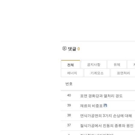
댓글
0
공지사항
유체
전체
에너지
기계요소
표면처리
번호
40
표면 경화강과 열처리 경도
39
재료의 비중표
38
연삭가공면의 3가지 손상에 대해
37
절삭가공에서 진동의 종류와 원인