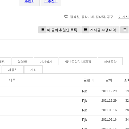
추천 0
비추천 0
,
,
,
절삭칩
공작기계
절삭력
공구
이 게
이 글의 추천인 목록
게시글 수정 내역
재료
열역학
기계설계
일반공업/기계공작
제어공학
자동차
기타
제목
글쓴이
날짜
조
Pjk
2011.12.29
19
Pjk
2011.12.29
32
Pjk
2011.06.16
28
Pjk
2011.06.16
34