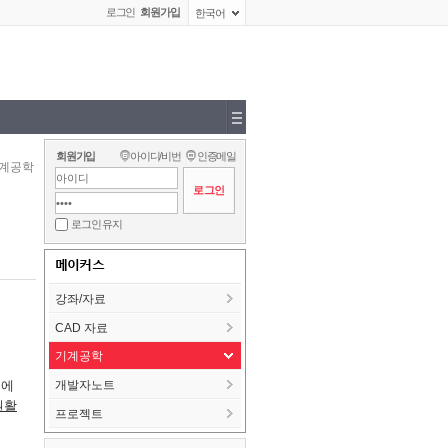
로그인
회원가입
한국어
회원가입
아이디/비번
인증메일
계공학
로그인 유지
메이커스
강좌/자료
CAD 자료
기계공학
괴에
개발자노트
원활
프로젝트