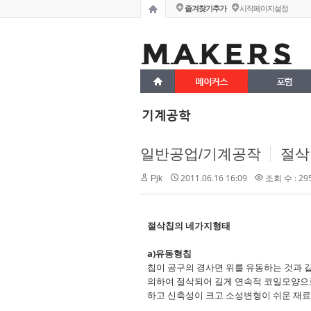
즐겨찾기추가
시작페이지설정
메이커스
포럼
기계공학
일반공업/기계공작
절삭
2011.06.16 16:09
조회 수 : 29
Pjk
절삭칩의 네가지형태
a)
유동형칩
칩이 공구의 경사면 위를 유동하는 것과 
의하여 절삭되어 길게 연속적 코일모양으
하고 신축성이 크고 소성변형이 쉬운 재