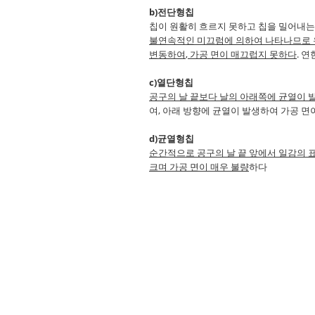
b)
전단형칩
칩이 원활히 흐르지 못하고 칩을 밀어내는
불연속적인 미끄럼에 의하여 나타나므로 
변동하여
,
가공 면이 매끄럽지 못하다
.
연
c)
열단형칩
공구의 날 끝보다 날의 아래쪽에 균열이 
여
,
아래 방향에 균열이 발생하여 가공 면
d)
균열형칩
순간적으로 공구의 날 끝 앞에서 일감의 
크며 가공 면이 매우 불량
하다