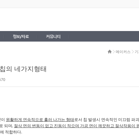
정보/자료
커뮤니티
메이커스
기
칩의 네가지형태
570
같이
원활하게 연속적으로 흘러 나가는 형태
로서 칩 발생시 연속적인 미끄럼 파
로 되며
,
절삭 면의 변동이 없고 진동이 적으며 가공 면이 깨끗하고 절삭작용이 
료에 적합하다
.