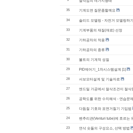
»
절삭칩의 네가지형태
35
기계도면 질문좀할께요
34
솔리드 모델링 - 자전거 모델링하
33
기계부품의 재질(재료) 선정
32
기하공차의 적용
31
기하공차의 종류
30
볼트의 기계적 성질
29
PID제어기_1차시스템설계
[1]
28
서보모터설계 및 기술자료
27
엔드밀 가공에서 절삭조건이 절삭
26
공학도를 위한 수치해석 - 연습문제 ch
25
다듬질 기호와 표면거칠기 기입법
24
벤추리관(Venturi tube)에 흐르
23
연삭 숫돌의 구성요소, 선택 방법