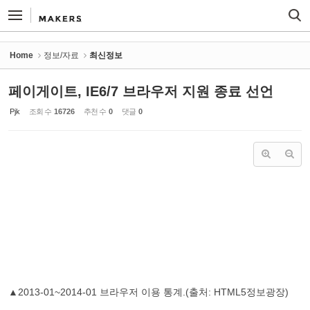
Sketchbook5, 스케치북5
Sketchbook5, 스케치북5
Home
정보/자료
최신정보
페이게이트, IE6/7 브라우저 지원 종료 선언
Pjk
조회 수
16726
추천 수
0
댓글
0
▲2013-01~2014-01 브라우저 이용 통계.(출처: HTML5정보광장)