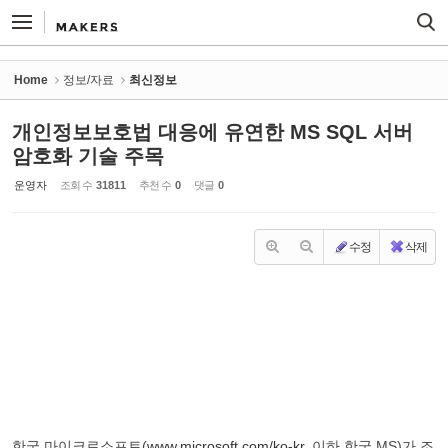
Sketchbook5, 스케치북5
Sketchbook5, 스케치북5
Home
정보/자료
최신정보
개인정보보호법 대응에 유연한 MS SQL 서버
암호화 기술 주목
운영자
조회 수
31811
추천 수
0
댓글
0
수정
삭제
한국 마이크로소프트(
www.microsoft.com/ko-kr
, 이하 한국 MS)가 조