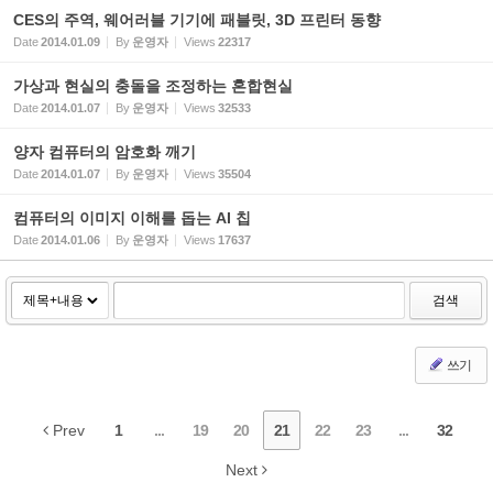
CES의 주역, 웨어러블 기기에 패블릿, 3D 프린터 동향
Date
2014.01.09
By
운영자
Views
22317
가상과 현실의 충돌을 조정하는 혼합현실
Date
2014.01.07
By
운영자
Views
32533
양자 컴퓨터의 암호화 깨기
Date
2014.01.07
By
운영자
Views
35504
컴퓨터의 이미지 이해를 돕는 AI 칩
Date
2014.01.06
By
운영자
Views
17637
검색
쓰기
Prev
1
...
19
20
21
22
23
...
32
Next