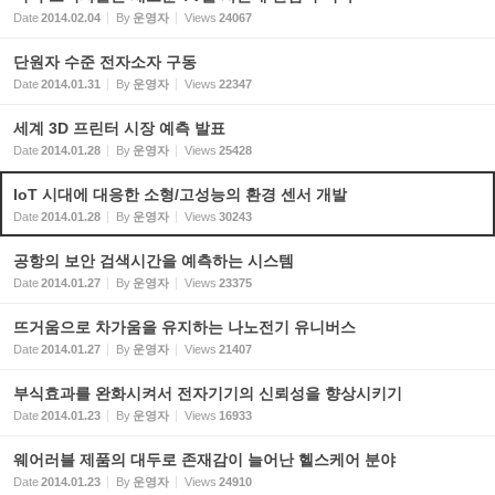
Date
2014.02.04
By
운영자
Views
24067
단원자 수준 전자소자 구동
Date
2014.01.31
By
운영자
Views
22347
세계 3D 프린터 시장 예측 발표
Date
2014.01.28
By
운영자
Views
25428
IoT 시대에 대응한 소형/고성능의 환경 센서 개발
Date
2014.01.28
By
운영자
Views
30243
공항의 보안 검색시간을 예측하는 시스템
Date
2014.01.27
By
운영자
Views
23375
뜨거움으로 차가움을 유지하는 나노전기 유니버스
Date
2014.01.27
By
운영자
Views
21407
부식효과를 완화시켜서 전자기기의 신뢰성을 향상시키기
Date
2014.01.23
By
운영자
Views
16933
웨어러블 제품의 대두로 존재감이 늘어난 헬스케어 분야
Date
2014.01.23
By
운영자
Views
24910