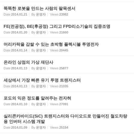
똑똑한 로봇을 만드는 사람의 팔목센서
Date
2014.01.21
By
운영자
Views
23982
FE(전공정), BE(후공정) 그리고 FPD리소기술의 집중조명
Date
2014.01.20
By
운영자
Views
21660
머리카락을 감쌀 수 있는 초박형 플렉시블 투명전자
Date
2014.01.14
By
운영자
Views
20445
온라인 상점의 가상 재단사
Date
2014.01.13
By
운영자
Views
25877
세상에서 가장 빠른 유기 투명 트랜지스터
Date
2014.01.13
By
운영자
Views
21035
포도의 익은 정도를 알려주는 전자혀
Date
2014.01.10
By
운영자
Views
27091
실리콘카바이드(SiC) 트랜지스터와 다이오드로 만들어진 철도차량
용 인버터 시스템 개발
Date
2014.01.09
By
운영자
Views
25154