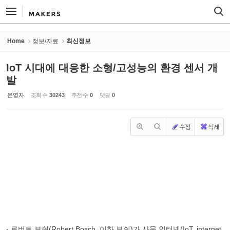
Sketchbook5, 스케치북5
Sketchbook5, 스케치북5
Home
정보/자료
최신정보
IoT 시대에 대응한 소형/고성능의 환경 센서 개
발
운영자
조회 수
30243
추천 수
0
댓글
0
수정
삭제
- 로버트 보쉬(Robert Bosch, 이하 보쉬)가 사물 인터넷(IoT, internet