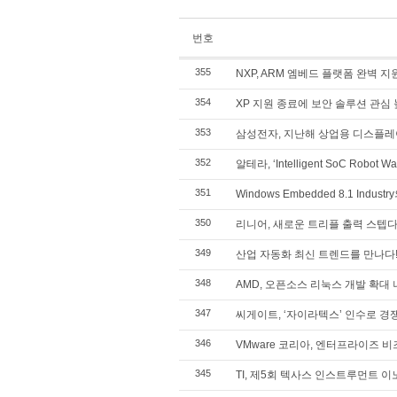
번호
355
NXP, ARM 엠베드 플랫폼 완벽 지원 
354
XP 지원 종료에 보안 솔루션 관심
353
삼성전자, 지난해 상업용 디스플레
352
알테라, ‘Intelligent SoC Robot
351
Windows Embedded 8.1 Indust
350
리니어, 새로운 트리플 출력 스텝다
349
산업 자동화 최신 트렌드를 만나다
348
AMD, 오픈소스 리눅스 개발 확대
347
씨게이트, ‘자이라텍스’ 인수로 경
346
VMware 코리아, 엔터프라이즈 
345
TI, 제5회 텍사스 인스트루먼트 