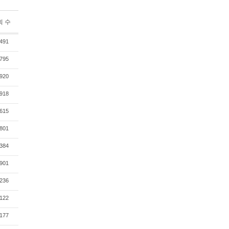
회 수
491
795
920
918
615
801
384
901
236
122
177