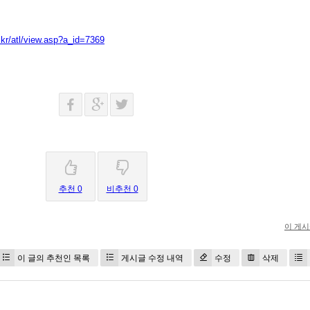
kr/atl/view.asp?a_id=7369
추천 0
비추천 0
이 게
이 글의 추천인 목록
게시글 수정 내역
수정
삭제