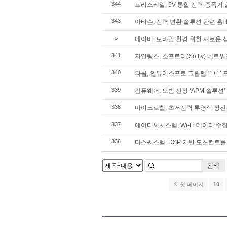
344
프리스케일, 5V 통합 전력 증폭기
343
아티슨, 전력 변환 솔루션 관련 홈
»
네이버, 모바일 환경 위한 새로운 
341
자일링스, 소프트리(Softly) 네트
340
와콤, 인튜어스프로 그립펜 ‘1+1’
339
컴퓨웨어, 오범 선정 ‘APM 솔루션’
338
마이크로칩, 초저전력 투영식 정전
337
에이디씨시스템, Wi-Fi 데이터 수집
336
다스씨스템, DSP 기반 모션컨트롤러 
검색
첫 페이지
10