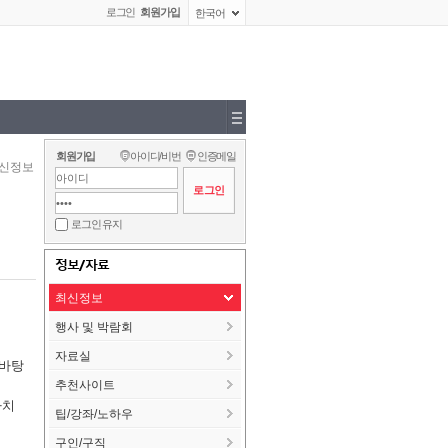
로그인
회원가입
한국어
회원가입
아이디/비번
인증메일
신정보
로그인 유지
정보/자료
최신정보
행사 및 박람회
자료실
 바탕
추천사이트
가치
팁/강좌/노하우
구인/구직