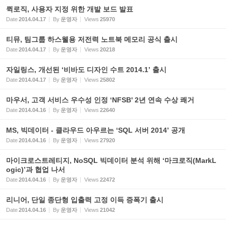
퀵로직, 사용자 지정 위한 개발 보드 발표
Date
2014.04.17
By
운영자
Views
25970
티뮤, 팀그룹 하스웰용 저전력 노트북 메모리 공식 출시
Date
2014.04.17
By
운영자
Views
20218
자일링스, 개선된 ‘비바도 디자인 수트 2014.1’ 출시
Date
2014.04.17
By
운영자
Views
25802
마우서, 고객 서비스 우수성 인정 ‘NFSB' 2년 연속 수상 쾌거
Date
2014.04.16
By
운영자
Views
22640
MS, 빅데이터 - 클라우드 아우르는 ‘SQL 서버 2014’ 공개
Date
2014.04.16
By
운영자
Views
27920
마이크로스트레티지, NoSQL 빅데이터 분석 위해 ‘마크로직(MarkL
ogic)’과 협업 나서
Date
2014.04.16
By
운영자
Views
22472
리니어, 단일 종단형 입출력 고정 이득 증폭기 출시
Date
2014.04.16
By
운영자
Views
21042