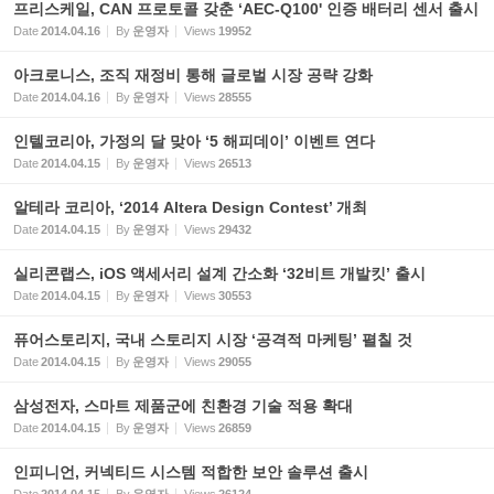
프리스케일, CAN 프로토콜 갖춘 ‘AEC-Q100' 인증 배터리 센서 출시
Date
2014.04.16
By
운영자
Views
19952
아크로니스, 조직 재정비 통해 글로벌 시장 공략 강화
Date
2014.04.16
By
운영자
Views
28555
인텔코리아, 가정의 달 맞아 ‘5 해피데이’ 이벤트 연다
Date
2014.04.15
By
운영자
Views
26513
알테라 코리아, ‘2014 Altera Design Contest’ 개최
Date
2014.04.15
By
운영자
Views
29432
실리콘랩스, iOS 액세서리 설계 간소화 ‘32비트 개발킷’ 출시
Date
2014.04.15
By
운영자
Views
30553
퓨어스토리지, 국내 스토리지 시장 ‘공격적 마케팅’ 펼칠 것
Date
2014.04.15
By
운영자
Views
29055
삼성전자, 스마트 제품군에 친환경 기술 적용 확대
Date
2014.04.15
By
운영자
Views
26859
인피니언, 커넥티드 시스템 적합한 보안 솔루션 출시