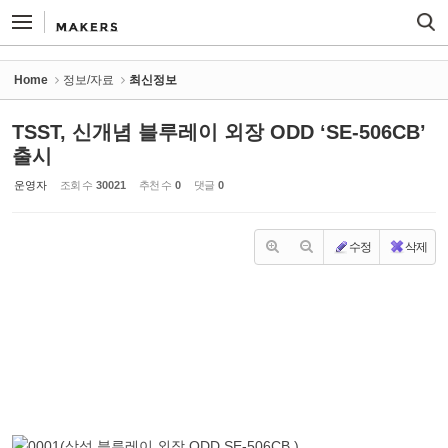
Sketchbook5, 스케치북5
Sketchbook5, 스케치북5
Home
정보/자료
최신정보
TSST, 신개념 블루레이 외장 ODD ‘SE-506CB’
출시
운영자
조회 수
30021
추천 수
0
댓글
0
수정
삭제