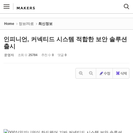
Sketchbook5, 스케치북5
Sketchbook5, 스케치북5
Home
정보/자료
최신정보
인피니언, 커넥티드 시스템 적합한 보안 솔루션
출시
운영자
조회 수
25784
추천 수
0
댓글
0
수정
삭제