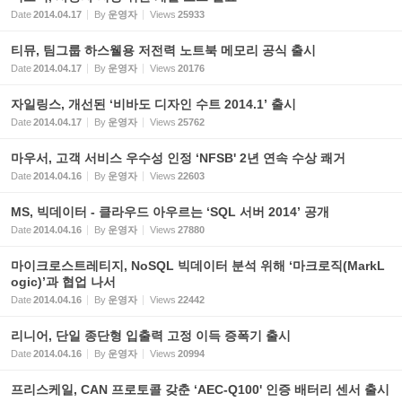
Date
2014.04.17
By
운영자
Views
25933
티뮤, 팀그룹 하스웰용 저전력 노트북 메모리 공식 출시
Date
2014.04.17
By
운영자
Views
20176
자일링스, 개선된 ‘비바도 디자인 수트 2014.1’ 출시
Date
2014.04.17
By
운영자
Views
25762
마우서, 고객 서비스 우수성 인정 ‘NFSB' 2년 연속 수상 쾌거
Date
2014.04.16
By
운영자
Views
22603
MS, 빅데이터 - 클라우드 아우르는 ‘SQL 서버 2014’ 공개
Date
2014.04.16
By
운영자
Views
27880
마이크로스트레티지, NoSQL 빅데이터 분석 위해 ‘마크로직(MarkL
ogic)’과 협업 나서
Date
2014.04.16
By
운영자
Views
22442
리니어, 단일 종단형 입출력 고정 이득 증폭기 출시
Date
2014.04.16
By
운영자
Views
20994
프리스케일, CAN 프로토콜 갖춘 ‘AEC-Q100' 인증 배터리 센서 출시