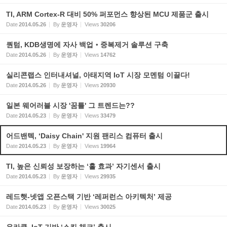
TI, ARM Cortex-R 대비 50% 퍼포먼스 향상된 MCU 제품군 출시
Date
2014.05.26
By
운영자
Views
30206
퀀텀, KDB생명에 자사 백업‧중복제거 솔루션 구축
Date
2014.05.26
By
운영자
Views
14762
실리콘랩스 인터내셔널, 아태지역 IoT 시장 모멘텀 이끌다!
Date
2014.05.26
By
운영자
Views
20930
일본 웨어러블 시장 '꿈틀' 그 트렌드는??
Date
2014.05.23
By
운영자
Views
33479
어드밴텍, ‘Daisy Chain' 지원 팬리스 컴퓨터 출시
Date
2014.05.23
By
운영자
Views
19964
TI, 높은 신뢰성 보장하는 ‘홀 효과’ 자기센서 출시
Date
2014.05.23
By
운영자
Views
29935
레드햇-넷앱 오픈스택 기반 ‘레퍼런스 아키텍처’ 제공
Date
2014.05.23
By
운영자
Views
30025