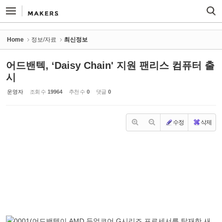
Sketchbook5, 스케치북5
Sketchbook5, 스케치북5
Home
정보/자료
최신정보
어드밴텍, ‘Daisy Chain' 지원 팬리스 컴퓨터 출
시
운영자
조회 수
19964
추천 수
0
댓글
0
수정
삭제