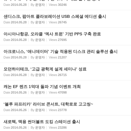
Date
2014.05.28
By
운영자
Views
30246
샌디스크, 팝아트 콜라보레이션 USB 스페셜 에디션 출시
Date
2014.05.28
By
운영자
Views
26745
아시아나항공, 오라클 ‘엑사 트윈’ 기반 PPS 구축 완료
Date
2014.05.28
By
운영자
Views
27695
아크로니스, ‘애니데이터’ 기술 적용된 디스크 관리 솔루션 출시
Date
2014.05.28
By
운영자
Views
21207
모던하이테크, ‘고급 광학계 설계 세미나’ 성료
Date
2014.05.28
By
운영자
Views
26715
캐논 EF 렌즈 1억대 돌파 기념 이벤트 개최
Date
2014.05.26
By
운영자
Views
47098
‘블루 파프리카’ 라이브 콘서트, 대학로로 고고씽~
Date
2014.05.26
By
운영자
Views
23778
새로텍, 맥용 썬더볼트 도킹 스테이션 출시
Date
2014.05.26
By
운영자
Views
23286