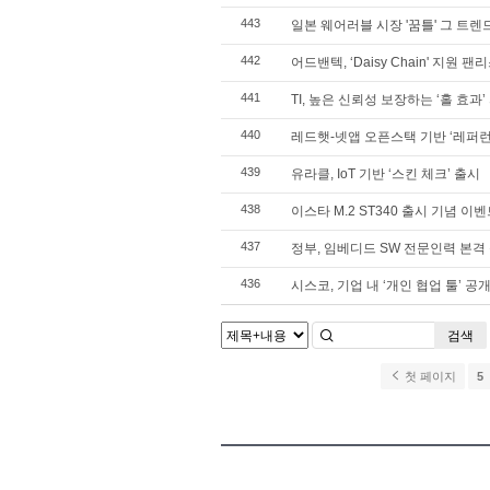
443
일본 웨어러블 시장 '꿈틀' 그 트렌
442
어드밴텍, ‘Daisy Chain' 지원 
441
TI, 높은 신뢰성 보장하는 ‘홀 효과
440
레드햇-넷앱 오픈스택 기반 ‘레퍼런
439
유라클, IoT 기반 ‘스킨 체크’ 출시
438
이스타 M.2 ST340 출시 기념 이
437
정부, 임베디드 SW 전문인력 본격 
436
시스코, 기업 내 ‘개인 협업 툴’ 공
검색
첫 페이지
5