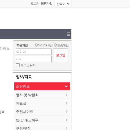
로그인
회원가입
한국어
회원가입
아이디/비번
인증메일
신정보
로그인 유지
정보/자료
최신정보
행사 및 박람회
자료실
명이
추천사이트
팁/강좌/노하우
구인/구직