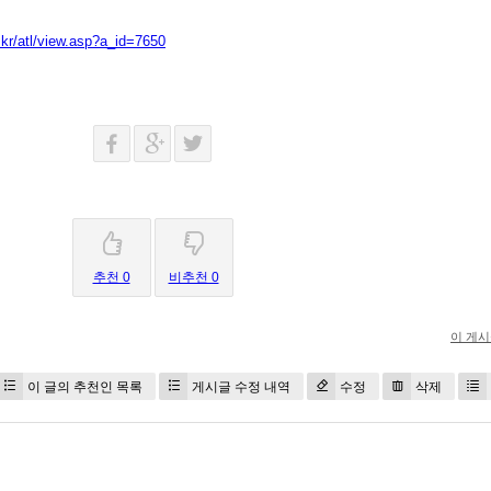
kr/atl/view.asp?a_id=7650
추천 0
비추천 0
이 게
이 글의 추천인 목록
게시글 수정 내역
수정
삭제