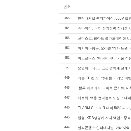
번호
455
인터내셔널 랙티파이어, 600V 절연 
454
슈나이더, ‘국제 전기전력 전시회’
453
샌디스크, 팝아트 콜라보레이션 U
452
아시아나항공, 오라클 ‘엑사 트윈’ 
451
아크로니스, ‘애니데이터’ 기술 적
»
모던하이테크, ‘고급 광학계 설계 
449
캐논 EF 렌즈 1억대 돌파 기념 이
448
‘블루 파프리카’ 라이브 콘서트, 
447
새로텍, 맥용 썬더볼트 도킹 스테
446
TI, ARM Cortex-R 대비 50%
445
퀀텀, KDB생명에 자사 백업‧중
444
실리콘랩스 인터내셔널, 아태지역 I