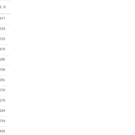
회 수
677
219
725
670
198
706
091
770
276
184
754
916