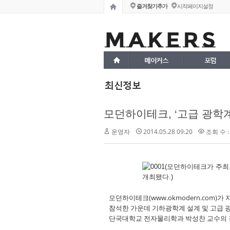
즐겨찾기추가
시작페이지설정
메이커스
포럼
최신정보
모던하이테크, ‘고급 광학계
운영자
2014.05.28 09:20
조회 수 :
모던하이테크(www.okmodern.com)
참석한 가운데 기하광학계 설계 및 고급 
단국대학교 전자물리학과 박성찬 교수의 강