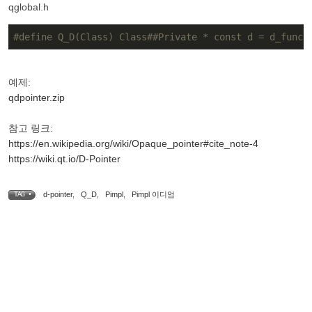
qglobal.h
#
define
 Q_D(Class) Class##Private * const d = d_func(
예제:
qdpointer.zip
참고 링크:
https://en.wikipedia.org/wiki/Opaque_pointer#cite_note-4
https://wiki.qt.io/D-Pointer
d-pointer
,
Q_D
,
Pimpl
,
Pimpl 이디엄
TAG •