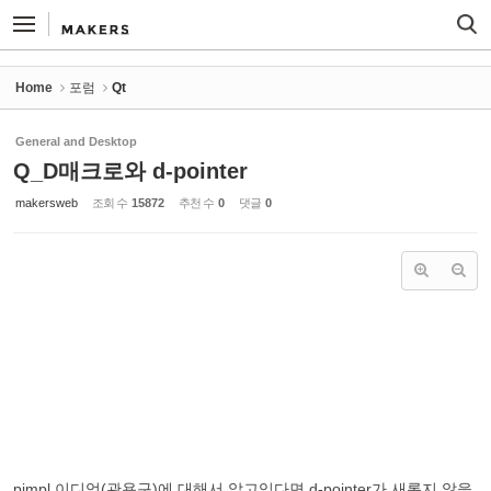
Sketchbook5, 스케치북5
Sketchbook5, 스케치북5
Home
포럼
Qt
General and Desktop
Q_D매크로와 d-pointer
makersweb
조회 수
15872
추천 수
0
댓글
0
pimpl 이디엄(관용구)에 대해서 알고있다면 d-pointer가 새롭지 않을