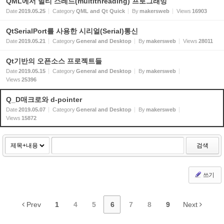
QML에서 멀티 스레드(multithreading) 프로그래밍
Date
2019.05.25
Category
QML and Qt Quick
By
makersweb
Views
16903
QtSerialPort를 사용한 시리얼(Serial)통신
Date
2019.05.21
Category
General and Desktop
By
makersweb
Views
28011
Qt기반의 오픈소스 프로젝트들
Date
2019.05.15
Category
General and Desktop
By
makersweb
Views
25396
Q_D매크로와 d-pointer
Date
2019.05.07
Category
General and Desktop
By
makersweb
Views
15872
검색
쓰기
Prev
1
4
5
6
7
8
9
Next