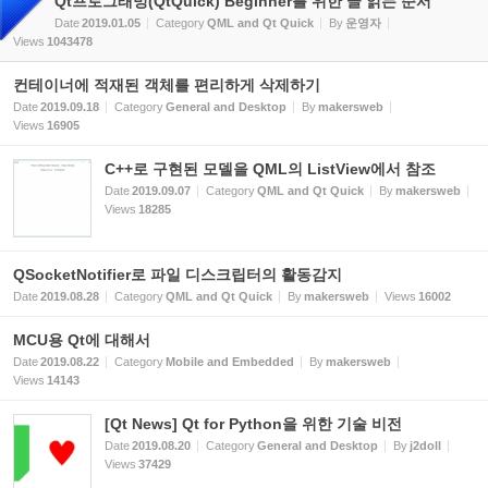
Qt프로그래밍(QtQuick) Beginner를 위한 글 읽는 순서
Date
2019.01.05
Category
QML and Qt Quick
By
운영자
Views
1043478
컨테이너에 적재된 객체를 편리하게 삭제하기
Date
2019.09.18
Category
General and Desktop
By
makersweb
Views
16905
C++로 구현된 모델을 QML의 ListView에서 참조
Date
2019.09.07
Category
QML and Qt Quick
By
makersweb
Views
18285
QSocketNotifier로 파일 디스크립터의 활동감지
Date
2019.08.28
Category
QML and Qt Quick
By
makersweb
Views
16002
MCU용 Qt에 대해서
Date
2019.08.22
Category
Mobile and Embedded
By
makersweb
Views
14143
[Qt News] Qt for Python을 위한 기술 비전
Date
2019.08.20
Category
General and Desktop
By
j2doll
Views
37429