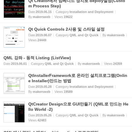
Qt Creator에서 임베디드 장치로 deploy설정(Custo
m Process Step)
Date
2019.06.15
Category
Installation and Deployment
By
makersweb
Views
19622
Qt Quick Controls 2사용 및 스타일 설정
Date
2019.06.07
Category
QML and Qt Quick
By
makersweb
Views
24449
QML 강좌 - 동적 Listing (ListView)
Date
2019.06.01
Category
QML and Qt Quick
By
makersweb
Views
24359
QtInstallerFramework로 온라인 설치프로그램(Onlin
e Installer)만드는 방법
Date
2019.05.28
Category
Installation and Deployment
By
makersweb
Views
19589
QtCreator Design으로 GUI만들기 (QML로 만드는 He
llo World -2)
Date
2019.05.26
Category
QML and Qt Quick
By
makersweb
Views
42483