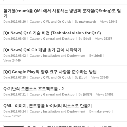
열거형(enum)을 QML에서 사용하는 방법과 문자열(QString)로 얻
기
Date
2019.08.20
Category
QML and Qt Quick
By
makersweb
Views
18043
[Qt News] Qt 6 기술 비전 (Technical vision for Qt 6)
Date
2019.08.08
Category
General and Desktop
By
j2doll
Views
25357
[Qt News] Qt6 Git 개발 초기 단계 시작하기
Date
2019.08.02
Category
Installation and Deployment
By
j2doll
Views
24449
[Qt] Google Play의 향후 요구 사항을 준수하는 방법
Date
2019.07.29
Category
QML and Qt Quick
By
j2doll
Views
23348
Qt기반의 오픈소스 프로젝트들 - 2
Date
2019.07.21
Category
General and Desktop
By
운영자
Views
24852
QML, 이미지, 폰트등을 바이너리 리소스로 만들기
Date
2019.06.24
Category
Installation and Deployment
By
makersweb
Views
17057