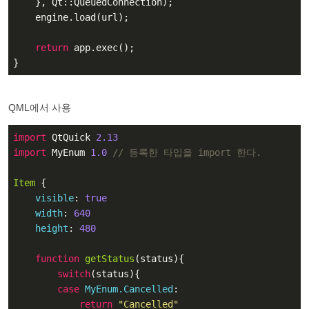
    }, Qt::QueuedConnection);

    engine.load(url);

return
 app.exec();

}
QML에서 사용
import
 QtQuick 
2.13
import
 MyEnum 
1.0
// 등록한 타입을 import 한다.
Item
 {

visible
: 
true
width
: 
640
height
: 
480
function
getStatus
(
status
)
{

switch
(status){

case
MyEnum.Cancelled
:

return
"Cancelled"