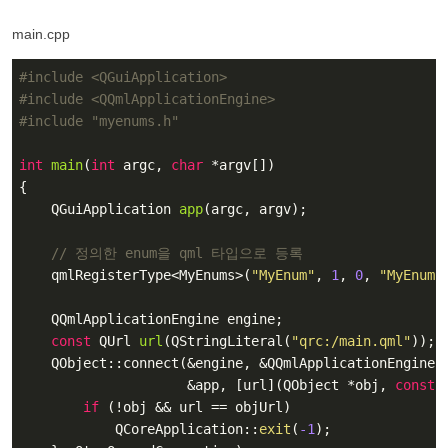
main.cpp
#
include
<QGuiApplication>
#
include
<QQmlApplicationEngine>
#
include
"myenums.h"
int
main
(
int
 argc, 
char
 *argv[])
{

QGuiApplication 
app
(argc, argv)
;

// 정의한 enum을 qml 타입으로 등록
    qmlRegisterType<MyEnums>(
"MyEnum"
, 
1
, 
0
, 
"MyEnum"
    QQmlApplicationEngine engine;

const
 QUrl 
url
(QStringLiteral(
"qrc:/main.qml"
))
;

    QObject::connect(&engine, &QQmlApplicationEngine::
                     &app, [url](QObject *obj, 
const
 
if
 (!obj && url == objUrl)

            QCoreApplication::
exit
(
-1
);
