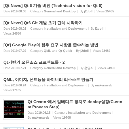
[Qt News] Qt 6 기술 비전 (Technical vision for Qt 6)
Date
2019.08.08
Category
General and Desktop
By
j2doll
Views
25485
[Qt News] Qt6 Git 개발 초기 단계 시작하기
Date
2019.08.02
Category
Installation and Deployment
By
j2doll
Views
24580
[Qt] Google Play의 향후 요구 사항을 준수하는 방법
Date
2019.07.29
Category
QML and Qt Quick
By
j2doll
Views
23489
Qt기반의 오픈소스 프로젝트들 - 2
Date
2019.07.21
Category
General and Desktop
By
운영자
Views
24992
QML, 이미지, 폰트등을 바이너리 리소스로 만들기
Date
2019.06.24
Category
Installation and Deployment
By
makersweb
Views
17165
Qt Creator에서 임베디드 장치로 deploy설정(Custo
m Process Step)
Date
2019.06.15
Category
Installation and Deployment
By
makersweb
Views
19708