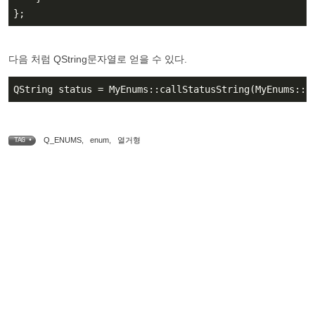
};
다음 처럼 QString문자열로 얻을 수 있다.
QString status = MyEnums::callStatusString(MyEnums::C
Q_ENUMS
,
enum
,
열거형
TAG •