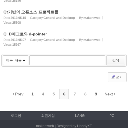
Views
28146
Qt기반의 오픈소스 프로젝트들
Date
2019.05.15
Category
General and Desktop
By
makersweb
Views
25508
Q_D매크로와 d-pointer
Date
2019.05.07
Category
General and Desktop
By
makersweb
Views
15997
검색
쓰기
Prev
1
4
5
6
7
8
9
Next
로그인
회원가입
LANG
PC
makersweb | Designed by HandyXE