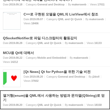
Date
2019.09.18
Category
General and Desktop
By
makersweb
Views
17011
C++로 구현된 모델을 QML의 ListView에서 참조
Date
2019.09.07
Category
QML and Qt Quick
By
makersweb
Views
18406
QSocketNotifier로 파일 디스크립터의 활동감지
Date
2019.08.28
Category
QML and Qt Quick
By
makersweb
Views
16133
MCU용 Qt에 대해서
Date
2019.08.22
Category
Mobile and Embedded
By
makersweb
Views
14212
[Qt News] Qt for Python을 위한 기술 비전
Date
2019.08.20
Category
General and Desktop
By
j2doll
Views
37602
열거형(enum)을 QML에서 사용하는 방법과 문자열(QString)로 얻
기
Date
2019.08.20
Category
QML and Qt Quick
By
makersweb
Views
18158