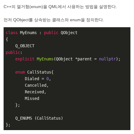
C++의 열거형(enum)을 QML에서 사용하는 방법을 설명한다.
먼저 QObject를 상속받는 클래스와 enum을 정의한다.
class
MyEnums
 :
public
 QObject

{

public
:

explicit
MyEnums
(QObject *parent = 
nullptr
)
;

enum
 CallStatus{

        Dialed = 
0
,

        Cancelled,

        Received,

        Missed

    };

    Q_ENUMS (CallStatus)

};