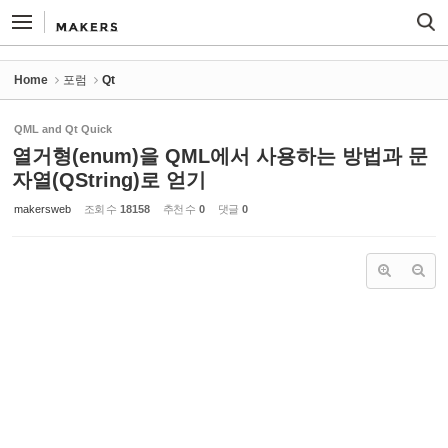
Sketchbook5, 스케치북5
Sketchbook5, 스케치북5
Home
포럼
Qt
QML and Qt Quick
열거형(enum)을 QML에서 사용하는 방법과 문
자열(QString)로 얻기
makersweb
조회 수
18158
추천 수
0
댓글
0