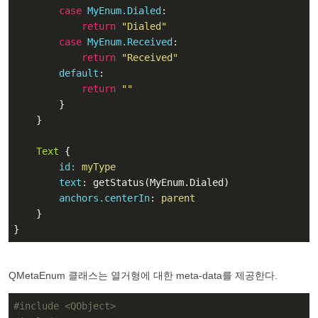
case
MyEnum.Dialed
:

return
"Dialed"
case
MyEnum.Received
:

return
"Received"
default
:

return
""
        }

    }

Text
 {

id:
 myType
text
: getStatus(MyEnum.Dialed)

anchors.centerIn
: 
parent
    }

}
QMetaEnum 클래스는 열거형에 대한 meta-data를 제공한다.
#
include
<QObject>