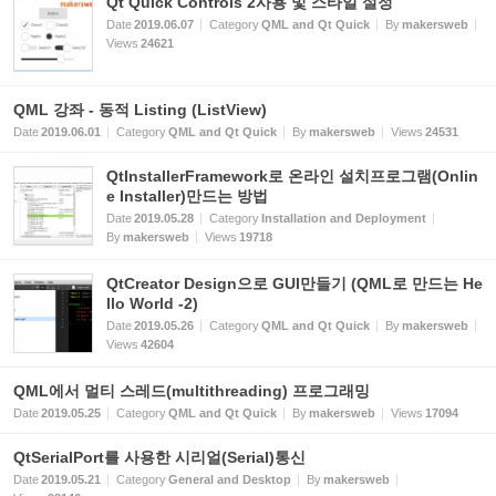
Qt Quick Controls 2사용 및 스타일 설정
Date
2019.06.07
Category
QML and Qt Quick
By
makersweb
Views
24621
QML 강좌 - 동적 Listing (ListView)
Date
2019.06.01
Category
QML and Qt Quick
By
makersweb
Views
24531
QtInstallerFramework로 온라인 설치프로그램(Onlin
e Installer)만드는 방법
Date
2019.05.28
Category
Installation and Deployment
By
makersweb
Views
19718
QtCreator Design으로 GUI만들기 (QML로 만드는 He
llo World -2)
Date
2019.05.26
Category
QML and Qt Quick
By
makersweb
Views
42604
QML에서 멀티 스레드(multithreading) 프로그래밍
Date
2019.05.25
Category
QML and Qt Quick
By
makersweb
Views
17094
QtSerialPort를 사용한 시리얼(Serial)통신
Date
2019.05.21
Category
General and Desktop
By
makersweb