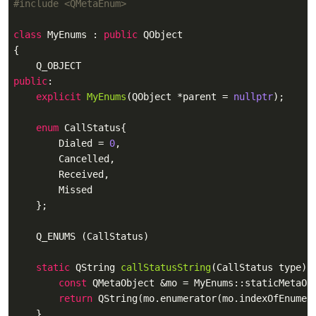
#
include
<QMetaEnum>
class
MyEnums
 :
public
 QObject

{

public
:

explicit
MyEnums
(QObject *parent = 
nullptr
)
;

enum
 CallStatus{

        Dialed = 
0
,

        Cancelled,

        Received,

        Missed

    };

    Q_ENUMS (CallStatus)

static
 QString 
callStatusString
(CallStatus type)
{

const
 QMetaObject &mo = MyEnums::staticMetaObj
return
 QString(mo.enumerator(mo.indexOfEnumer
    }
