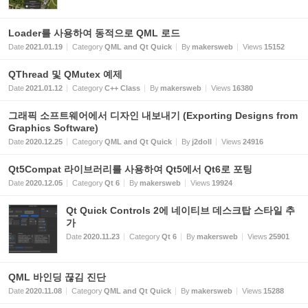
Loader를 사용하여 동적으로 QML 로드
Date
2021.01.19
Category
QML and Qt Quick
By
makersweb
Views
15152
QThread 및 QMutex 예제
Date
2021.01.12
Category
C++ Class
By
makersweb
Views
16380
그래픽 소프트웨어에서 디자인 내보내기 (Exporting Designs from
Graphics Software)
Date
2020.12.25
Category
QML and Qt Quick
By
j2doll
Views
24916
Qt5Compat 라이브러리를 사용하여 Qt5에서 Qt6로 포팅
Date
2020.12.05
Category
Qt 6
By
makersweb
Views
19924
Qt Quick Controls 2에 네이티브 데스크탑 스타일 추
가
Date
2020.11.23
Category
Qt 6
By
makersweb
Views
25901
QML 바인딩 끊김 진단
Date
2020.11.08
Category
QML and Qt Quick
By
makersweb
Views
15288