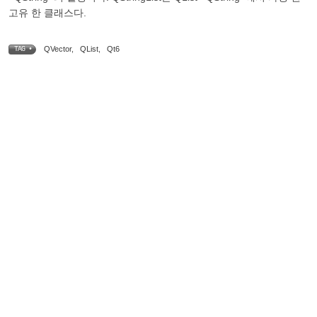
고유 한 클래스다.
QVector
,
QList
,
Qt6
TAG •