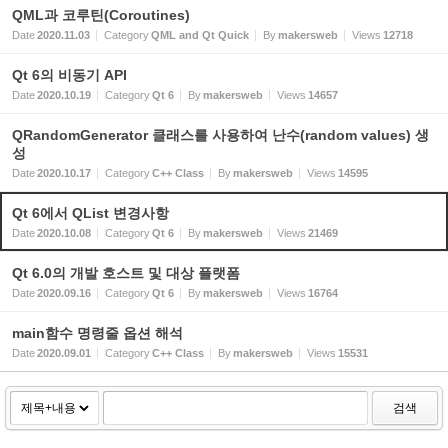
QML과 코루틴(Coroutines)
Date
2020.11.03
Category
QML and Qt Quick
By
makersweb
Views
12718
Qt 6의 비동기 API
Date
2020.10.19
Category
Qt 6
By
makersweb
Views
14657
QRandomGenerator 클래스를 사용하여 난수(random values) 생
성
Date
2020.10.17
Category
C++ Class
By
makersweb
Views
14595
Qt 6에서 QList 변경사항
Date
2020.10.08
Category
Qt 6
By
makersweb
Views
21469
Qt 6.0의 개발 호스트 및 대상 플랫폼
Date
2020.09.16
Category
Qt 6
By
makersweb
Views
16764
main함수 명령줄 옵션 해석
Date
2020.09.01
Category
C++ Class
By
makersweb
Views
15531
검색