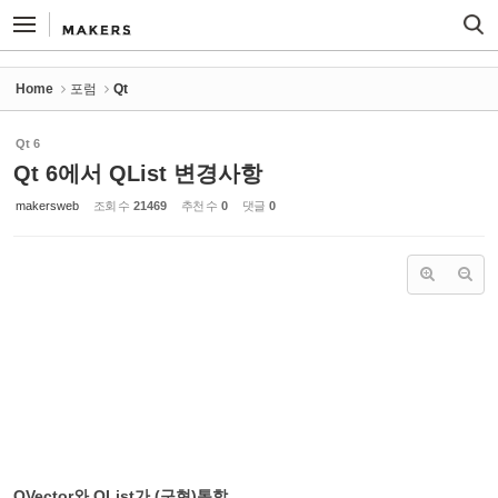
Sketchbook5, 스케치북5
Sketchbook5, 스케치북5
Home
포럼
Qt
Qt 6
Qt 6에서 QList 변경사항
makersweb
조회 수
21469
추천 수
0
댓글
0
QVector와 QList가 (구현)통합