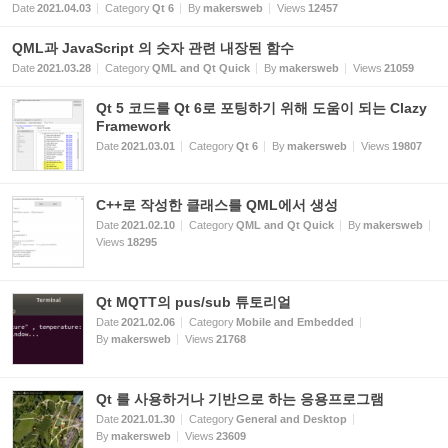
Date
2021.04.03
Category
Qt 6
By
makersweb
Views
12457
QML과 JavaScript 의 숫자 관련 내장된 함수
Date
2021.03.28
Category
QML and Qt Quick
By
makersweb
Views
21059
Qt 5 코드를 Qt 6로 포팅하기 위해 도움이 되는 Clazy
Framework
Date
2021.03.01
Category
Qt 6
By
makersweb
Views
19807
C++로 작성한 클래스를 QML에서 생성
Date
2021.02.10
Category
QML and Qt Quick
By
makersweb
Views
18295
Qt MQTT의 pus/sub 튜토리얼
Date
2021.02.06
Category
Mobile and Embedded
By
makersweb
Views
21768
Qt 를 사용하거나 기반으로 하는 응용프로그램
Date
2021.01.30
Category
General and Desktop
By
makersweb
Views
23609