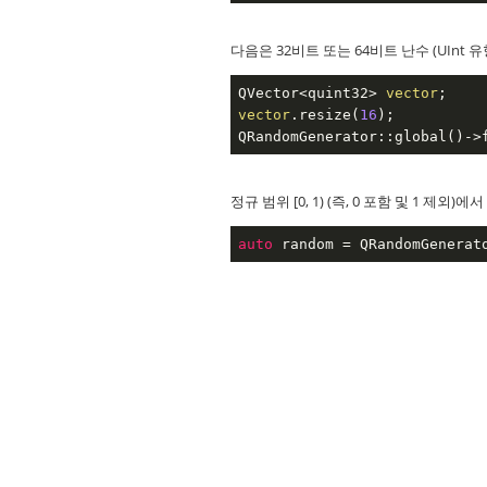
다음은 32비트 또는 64비트 난수 (UIn
QVector<quint32> 
vector
vector
.resize(
16
);

QRandomGenerator::global()->
정규 범위 [0, 1) (즉, 0 포함 및 1 제
auto
 random = QRandomGenerat