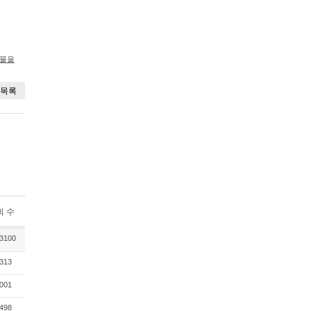
시물을
목록
회 수
3100
313
001
498