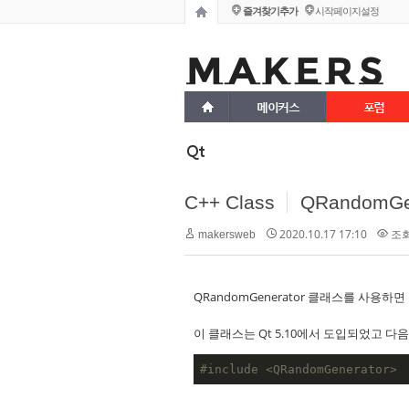
즐겨찾기추가
시작페이지설정
메이커스
포럼
Qt
C++ Class
QRandomGene
2020.10.17 17:10
조회 
makersweb
QRandomGenerator 클래스를 사용
이 클래스는 Qt 5.10에서 도입되었고 다
#
include
<QRandomGenerator>