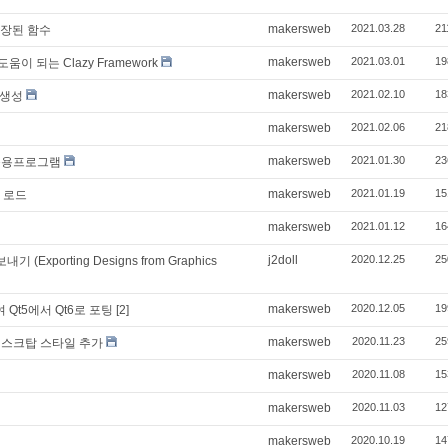
makersweb
2021.03.28
21
 내장된 함수
makersweb
2021.03.01
19
움이 되는 Clazy Framework
makersweb
2021.02.10
18
 생성
makersweb
2021.02.06
21
makersweb
2021.01.30
23
 응용프로그램
makersweb
2021.01.19
15
L 로드
makersweb
2021.01.12
16
j2doll
2020.12.25
25
porting Designs from Graphics
makersweb
2020.12.05
19
 Qt5에서 Qt6로 포팅
[2]
makersweb
2020.11.23
25
티브 데스크탑 스타일 추가
makersweb
2020.11.08
15
makersweb
2020.11.03
12
makersweb
2020.10.19
14