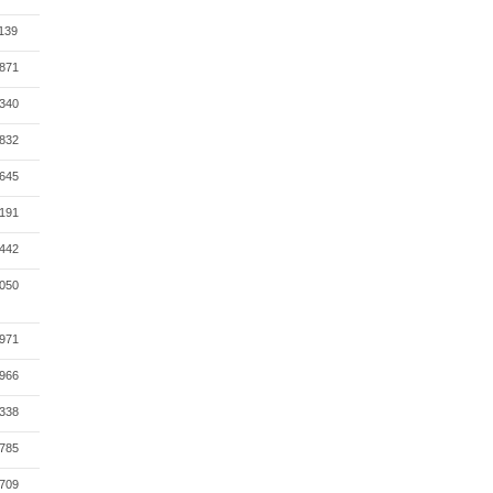
139
871
340
832
645
191
442
050
971
966
338
785
709