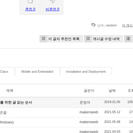
추천 0
비추천 0
,
난수
random
이 게
이 글의 추천인 목록
게시글 수정 내역
Class
Mobile and Embedded
Installation and Deployment
제목
글쓴이
날짜
조
2019.01.05
105
er를 위한 글 읽는 순서
운영자
makersweb
2021.05.12
17
 연결
makersweb
2021.05.08
12
ndows)
makersweb
2021.04.03
12