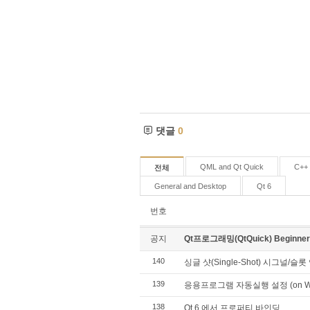
댓글
0
QML and Qt Quick
C++ 
전체
General and Desktop
Qt 6
번호
공지
Qt프로그래밍(QtQuick) Beginn
140
싱글 샷(Single-Shot) 시그널/슬롯
139
응용프로그램 자동실행 설정 (on Wi
138
Qt 6 에서 프로퍼티 바인딩