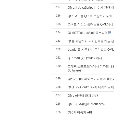
137
QML과 JavaScript 의 숫자 관련
136
Qt 5 코드를 Qt 6로 포팅하기 위해 도
135
C++로 작성한 클래스를 QML에서
134
Qt MQTT의 pus/sub 튜토리얼
133
Qt 를 사용하거나 기반으로 하는
132
Loader를 사용하여 동적으로 QM
131
QThread 및 QMutex 예제
130
그래픽 소프트웨어에서 디자인 내보내기 (Ex
Software)
129
Qt5Compat 라이브러리를 사용하여
128
Qt Quick Controls 2에 네이
127
QML 바인딩 끊김 진단
126
QML과 코루틴(Coroutines)
125
Qt 6의 비동기 API