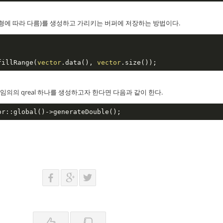
t 유형에 따라 다름)를 생성하고 가리키는 버퍼에 저장하는 방법이다.
fillRange(
vector
.data(), 
vector
.size());
외)에서 임의의 qreal 하나를 생성하고자 한다면 다음과 같이 한다.
or::global()->generateDouble();