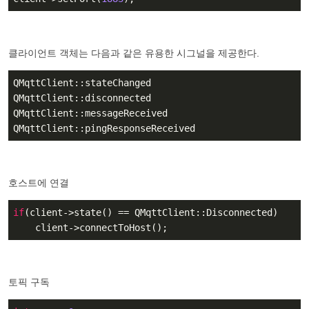
클라이언트 객체는 다음과 같은 유용한 시그널을 제공한다.
QMqttClient::stateChanged

QMqttClient::disconnected

QMqttClient::messageReceived

QMqttClient::pingResponseReceived
호스트에 연결
if
(client->state() == QMqttClient::Disconnected)

    client->connectToHost();
토픽 구독