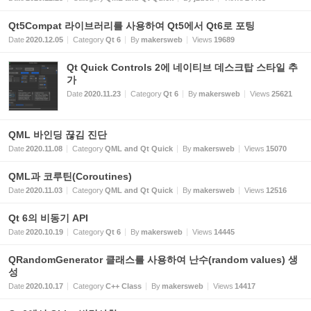
Qt5Compat 라이브러리를 사용하여 Qt5에서 Qt6로 포팅
Date
2020.12.05
Category
Qt 6
By
makersweb
Views
19689
Qt Quick Controls 2에 네이티브 데스크탑 스타일 추
가
Date
2020.11.23
Category
Qt 6
By
makersweb
Views
25621
QML 바인딩 끊김 진단
Date
2020.11.08
Category
QML and Qt Quick
By
makersweb
Views
15070
QML과 코루틴(Coroutines)
Date
2020.11.03
Category
QML and Qt Quick
By
makersweb
Views
12516
Qt 6의 비동기 API
Date
2020.10.19
Category
Qt 6
By
makersweb
Views
14445
QRandomGenerator 클래스를 사용하여 난수(random values) 생
성
Date
2020.10.17
Category
C++ Class
By
makersweb
Views
14417