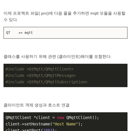
이제 프로젝트 파일(.pro)에 다음 줄을 추가하면
mqtt 모듈을 사용할
수 있다.
QT += mqtt
클래스를 사용하기 위해 관련 (클라이언트)헤더를 포함한다.
#
include
<QtMqtt/QMqttClient>
#
include
<QtMqtt/QMqttMessage>
#
include
<QtMqtt/QMqttSubscription>
클라이언트 객체 생성과 호스트 연결
QMqttClient *client = 
new
 QMqttClient();

client->setHostname(
"Host Name"
);

client->setPort(
1883
);