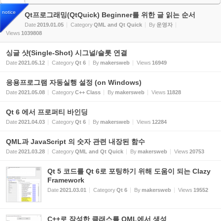
notice
Qt프로그래밍(QtQuick) Beginner를 위한 글 읽는 순서
Date
2019.01.05
Category
QML and Qt Quick
By
운영자
Views
1039808
싱글 샷(Single-Shot) 시그널/슬롯 연결
Date
2021.05.12
Category
Qt 6
By
makersweb
Views
16949
응용프로그램 자동실행 설정 (on Windows)
Date
2021.05.08
Category
C++ Class
By
makersweb
Views
11828
Qt 6 에서 프로퍼티 바인딩
Date
2021.04.03
Category
Qt 6
By
makersweb
Views
12284
QML과 JavaScript 의 숫자 관련 내장된 함수
Date
2021.03.28
Category
QML and Qt Quick
By
makersweb
Views
20753
Qt 5 코드를 Qt 6로 포팅하기 위해 도움이 되는 Clazy
Framework
Date
2021.03.01
Category
Qt 6
By
makersweb
Views
19552
C++로 작성한 클래스를 QML에서 생성