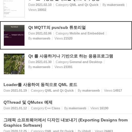
Date
2021.02.10
Category
QML and Qt Quick
By
makersweb
Views
18002
Qt MQTT의 pus/sub 튜토리얼
Date
2021.02.06
Category
Mobile and Embedded
By
makersweb
Views
21520
Qt 를 사용하거나 기반으로 하는 응용프로그램
Date
2021.01.30
Category
General and Desktop
By
makersweb
Views
23391
Loader를 사용하여 동적으로 QML 로드
Date
2021.01.19
Category
QML and Qt Quick
By
makersweb
Views
14917
QThread 및 QMutex 예제
Date
2021.01.12
Category
C++ Class
By
makersweb
Views
16190
그래픽 소프트웨어에서 디자인 내보내기 (Exporting Designs from
Graphics Software)
Date
2020.12.25
Category
QML and Qt Quick
By
j2doll
Views
24463