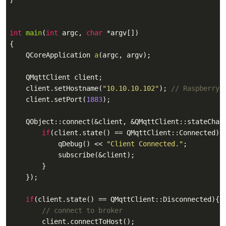
int
main
(
int
 argc, 
char
 *argv[])
{

QCoreApplication 
a
(argc, argv)
;

    QMqttClient client;

    client.setHostname(
"10.10.10.102"
); 
// Raspberry 
    client.setPort(
1883
);

    QObject::connect(&client, &QMqttClient::stateChang
if
(client.state() == QMqttClient::Connected){

            qDebug() << 
"Client Connected."
;

            subscribe(&client);

        }

    });

if
(client.state() == QMqttClient::Disconnected){

// connect to broker
        client.connectToHost();
