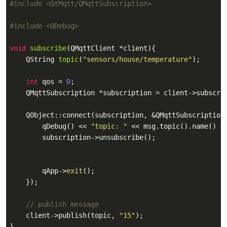
#
include
<QtMqtt/QMqttSubscription>
#
include
<QDebug>
void
subscribe
(QMqttClient *client)
{

QString 
topic
(
"sensors/house/temperature"
)
;

int
 qos = 
0
;

    QMqttSubscription *subscription = client->subscrib
    QObject::connect(subscription, &QMqttSubscription
        qDebug() << 
"topic: "
 << msg.topic().name() <
        subscription->unsubscribe();

        qApp->
exit
();

    });

// publish message
    client->publish(topic, 
"15"
);

}
