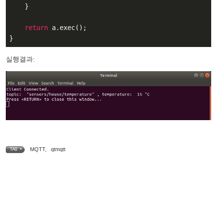
    }

return
 a.exec();

}
실행결과:
MQTT
,
qtmqtt
TAG •