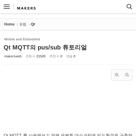
Sketchbook5, 스케치북5
Sketchbook5, 스케치북5
Home
포럼
Qt
Mobile and Embedded
Qt MQTT의 pus/sub 튜토리얼
makersweb
조회 수
21520
추천 수
0
댓글
0
Qt MQTT 를 사용해보기 위해 우분투 데스크탑에 빌드환경을 구축하