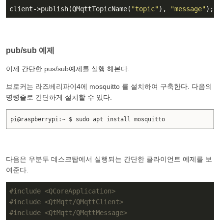
client->publish(QMqttTopicName(
"topic"
), 
"message"
);
pub/sub 예제
이제 간단한 pus/sub예제를 실행 해본다.
브로커는 라즈베리파이4에 mosquitto 를 설치하여 구축한다. 다음의
명령줄로 간단하게 설치할 수 있다.
pi@raspberrypi:~ $ sudo apt install mosquitto
다음은 우분투 데스크탑에서 실행되는 간단한 클라이언트 예제를 보
여준다.
#
include
<QCoreApplication>
#
include
<QtMqtt/QMqttClient>
#
include
<QtMqtt/QMqttMessage>