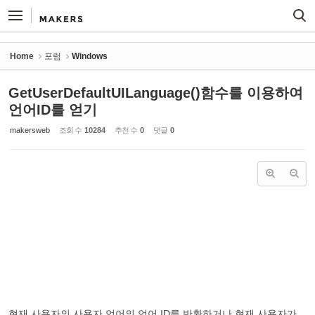
Sketchbook5, 스케치북5
Sketchbook5, 스케치북5
Home
포럼
Windows
GetUserDefaultUILanguage()함수를 이용하여
언어ID를 얻기
makersweb
조회 수
10284
추천 수
0
댓글
0
현재 사용자의 사용자 언어의 언어 ID를 반환하거나 현재 사용자가