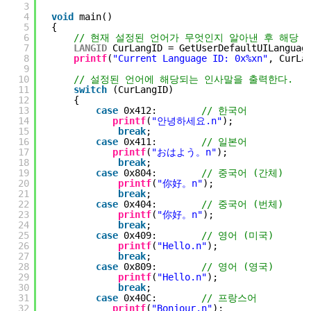
3
4
void
main()
5
{
6
// 현재 설정된 언어가 무엇인지 알아낸 후 해당 언
7
LANGID
CurLangID = GetUserDefaultUILanguag
8
printf
(
"Current Language ID: 0x%xn"
, CurLa
9
10
// 설정된 언어에 해당되는 인사말을 출력한다.
11
switch
(CurLangID)
12
{
13
case
0x412:        
// 한국어
14
printf
(
"안녕하세요.n"
);
15
break
;
16
case
0x411:        
// 일본어
17
printf
(
"おはよう。n"
);
18
break
;
19
case
0x804:        
// 중국어 (간체)
20
printf
(
"你好。n"
);
21
break
;
22
case
0x404:        
// 중국어 (번체)
23
printf
(
"你好。n"
);
24
break
;
25
case
0x409:        
// 영어 (미국)
26
printf
(
"Hello.n"
);
27
break
;
28
case
0x809:        
// 영어 (영국)
29
printf
(
"Hello.n"
);
30
break
;
31
case
0x40C:        
// 프랑스어
32
printf
(
"Bonjour.n"
);