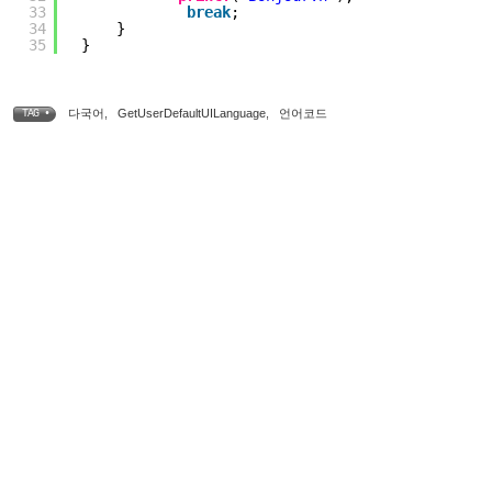
33
break
;
34
}
35
}
다국어
,
GetUserDefaultUILanguage
,
언어코드
TAG •