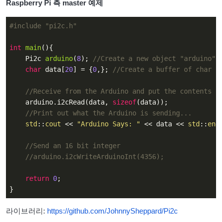
Raspberry Pi 측 master 예제
#
include
"pi2c.h"
int
main
()
{

Pi2c 
arduino
(
8
)
; 
//Create a new object "arduino" 
char
 data[
20
] = {
0
,}; 
//Create a buffer of char (
//Receive from the Arduino and put the contents i
    arduino.i2cRead(data, 
sizeof
(data));

//Print out what the Arduino is sending...
std
::
cout
 << 
"Arduino Says: "
 << data << 
std
::
end
//Send an 16 bit integer
//arduino.i2cWriteArduinoInt(4356);
return
0
;

}
라이브러리:
https://github.com/JohnnySheppard/Pi2c