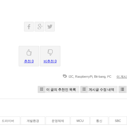
추천 0
비추천 0
,
,
,
I2C
RaspberryPi
Bit-bang
I²C
이 게
이 글의 추천인 목록
게시글 수정 내역
드라이버
개발환경
운영체제
MCU
통신
SBC