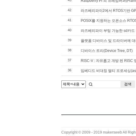
Raspberry Pi 의 프레임버퍼(Fram
42
라즈베리파이2에서 RTOS기반 GPI
41
POSIX를 지원하는 오픈소스 RTOS
40
라즈베리파이 부팅 가능한 sd카드
39
플랫폼 디바이스 및 드라이버에 
38
디바이스 트리(Device Tree, DT)
37
RISC-V : 자유롭고 개방 된 RIS
36
임베디드 비대칭 멀티 프로세싱(asymmet
검색
Copyright © 2009 - 2019
makersweb
All Righ