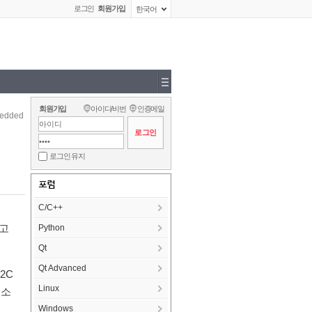
로그인
회원가입
한국어
회원가입
아이디/비번
인증메일
edded
로그인 유지
포럼
C/C++
라고
Python
Qt
Qt Advanced
2C
Linux
 소
Windows