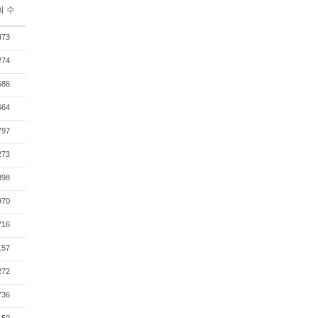
회 수
473
274
586
664
797
273
898
970
716
157
272
736
150