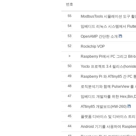
번호
55
ModbusTools 시뮬레이션 도구 활
54
임베디드 리눅스 시스템에서 Flutter
53
OpenAMP 간단한 소개
52
Rockchip VOP
»
Raspberry Pi에서 I²C 그리고 Bit-
50
Yocto 프로젝트 3.4 릴리스(hon
49
Raspberry Pi 와 ATtiny85 간 I²C
48
로직분석기와 함께 PulseView 를
47
임베디드 개발자를 위한 Hex,Bin,
46
ATtiny85 개발보드(HW-260)
45
플랫폼 디바이스 및 디바이스 트리
44
Android 기기를 사용하여 Raspber
43