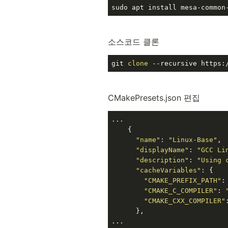
sudo apt install mesa-common
소스코드 클론
git 
clone
 --recursive https:
CMakePresets.json 편집
...

    {

"name"
: 
"Linux-Base"
,

"displayName"
: 
"GCC Li
"description"
: 
"Using 
"cacheVariables"
: {

"CMAKE_PREFIX_PATH"
:
"CMAKE_C_COMPILER"
: 
"CMAKE_CXX_COMPILER"
      },

...