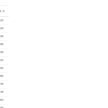
회 수
523
318
630
699
839
315
926
995
749
199
303
759