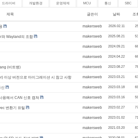
드라이버
개발환경
운영체제
MCU
통신
SBC
제목
글쓴이
날짜
조
makersweb
2026.02.11
2
용
makersweb
2025.08.21
5
와 Wayland의 조합
makersweb
2024.09.21
6
makersweb
2024.04.22
6
makersweb
2023.08.27
7
bang (비트뱅)
makersweb
2023.03.21
6
ister) 이상 버전으로 마이그레이션 시 참고 사항
makersweb
2023.03.18
6
 통신
makersweb
2023.03.16
5
 사용해서 CAN 신호 캡쳐
makersweb
2023.02.27
7
Dec 변환기 유틸
makersweb
2023.01.02
7
makersweb
2021.03.20
8
makersweb
2020.08.01
6