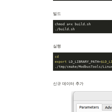
빌드
chmod a+x build.sh

./build.sh
실행
cd
export
 LD_LIBRARY_PATH=
$LD_L
./tmp/cmake/ModbusTools/Linu
신규 데이터 추가