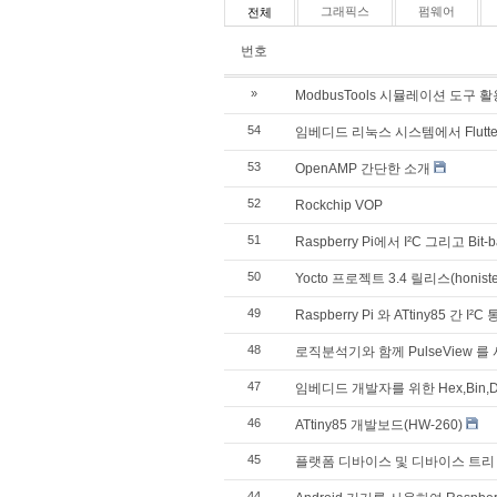
그래픽스
펌웨어
전체
번호
»
ModbusTools 시뮬레이션 도구 활
54
임베디드 리눅스 시스템에서 Flutter
53
OpenAMP 간단한 소개
52
Rockchip VOP
51
Raspberry Pi에서 I²C 그리고 Bit-
50
Yocto 프로젝트 3.4 릴리스(hon
49
Raspberry Pi 와 ATtiny85 간 I²C
48
로직분석기와 함께 PulseView 를
47
임베디드 개발자를 위한 Hex,Bin,
46
ATtiny85 개발보드(HW-260)
45
플랫폼 디바이스 및 디바이스 트리
44