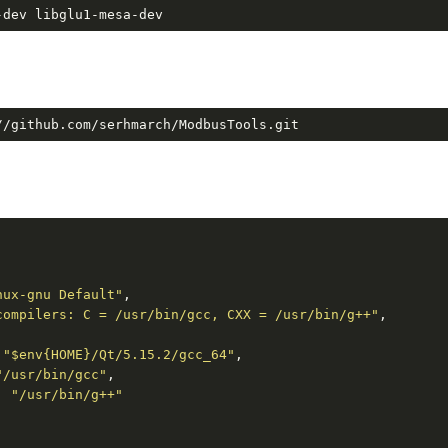
-dev libglu1-mesa-dev
//github.com/serhmarch/ModbusTools.git
nux-gnu Default"
,

compilers: C = /usr/bin/gcc, CXX = /usr/bin/g++"
,

 
"
$env
{HOME}/Qt/5.15.2/gcc_64"
,

"/usr/bin/gcc"
,

: 
"/usr/bin/g++"