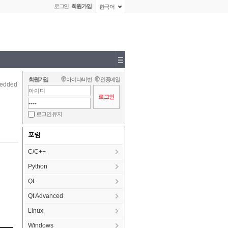
로그인
회원가입
한국어
회원가입
아이디/비번
인증메일
edded
로그인 유지
포럼
C/C++
Python
Qt
Qt Advanced
Linux
Windows