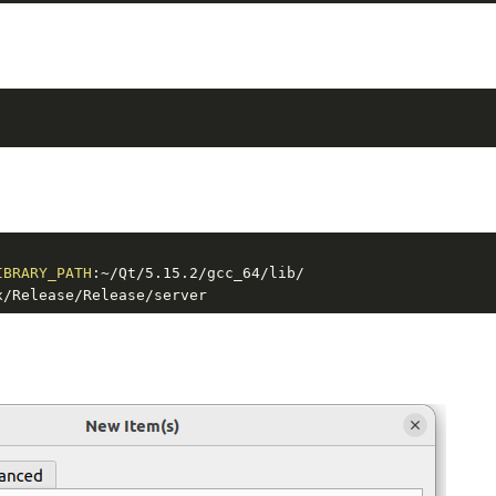
IBRARY_PATH
:~/Qt/5.15.2/gcc_64/lib/

x/Release/Release/server