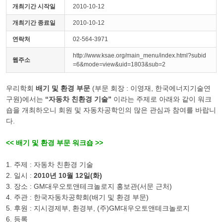
개최기간 시작일
2010-10-12
개최기간 종료일
2010-10-12
연락처
02-564-3971
http://www.ksae.org/main_menu/index.html?subid
웹주소
=6&mode=view&uid=1803&sub=2
우리학회
배기 및 환경 부문
(부문 회장 : 이영재, 한국에너지기술연
구원)에서는
“자동차 친환경 기술”
이라는 주제로 아래와 같이 워크
숍을 개최하오니 회원 및 자동차공학인의 많은 관심과 참여를 바랍니
다.
<< 배기 및 환경 부문 워크숍 >>
1. 주제 : 자동차 친환경 기술
2. 일시 :
2010년 10월 12일(화)
3. 장소 : GM대우오토앤테크놀로지 홍보관(서문 근처)
4. 주관 : 한국자동차공햑회(배기 및 환경 부문)
5. 후원 : 지시경제부, 환경부, (주)GM대우오토앤테크놀로지
6. 등록