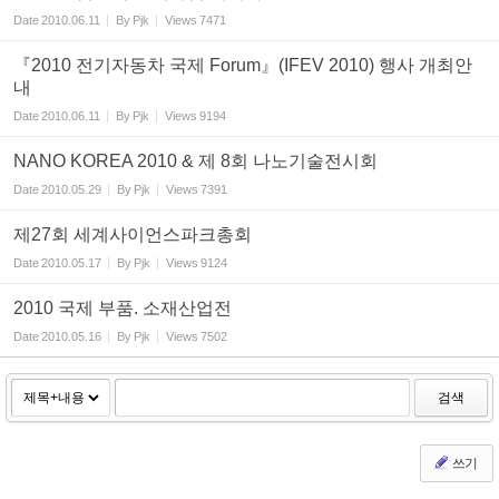
Date
2010.06.11
By
Pjk
Views
7471
『2010 전기자동차 국제 Forum』(IFEV 2010) 행사 개최안
내
Date
2010.06.11
By
Pjk
Views
9194
NANO KOREA 2010 & 제 8회 나노기술전시회
Date
2010.05.29
By
Pjk
Views
7391
제27회 세계사이언스파크총회
Date
2010.05.17
By
Pjk
Views
9124
2010 국제 부품. 소재산업전
Date
2010.05.16
By
Pjk
Views
7502
검색
쓰기