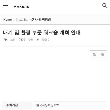
Sketchbook5, 스케치북5
Sketchbook5, 스케치북5
Home
정보/자료
행사 및 박람회
배기 및 환경 부문 워크숍 개최 안내
Pjk
조회 수
7830
추천 수
0
댓글
0
주최기관
한국자동차공햑회