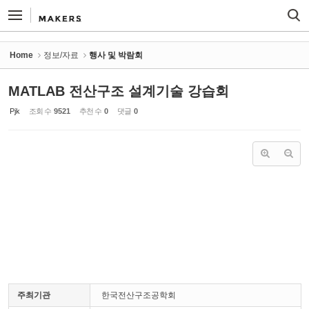
Sketchbook5, 스케치북5
Sketchbook5, 스케치북5
Home
정보/자료
행사 및 박람회
MATLAB 전산구조 설계기술 강습회
Pjk
조회 수
9521
추천 수
0
댓글
0
주최기관
한국전산구조공학회