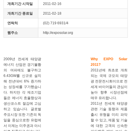
개최기간 시작일
2011-02-16
개최기간 종료일
2011-02-18
연락처
(02) 719 6931/4
웹주소
http://exposolar.org
2009년 전세계 태양광
Why EXPO Solar
에너지 산업은 경기불황
2011?
의 여파에도 불구하고
2011년에 최초로 개최
6.43GW를 신규로 설치
되는 국제 규모의 태양
해 전년대비 6% 증가하
광 전문전시회이므로 전
는 성장세를 구가했습니
세계 바이어들의 관심이
다. 하지만 각 제조기업
높아 향후 시장선점에
들은 에너지 효율향상과
매우 유리합니다.
생산코스트 절감에 고심
2011년 전세계 태양광
하고 있습니다. 글로벌
관련 기술 동향과 제품
주요시장 또한 기존의 독
출시 유형을 미리 파악
일을 중심으로한 유럽에
할 수 있고, 제품 및 기술
서 이제는 미주권과 아시
에 대한 고객의 신속한