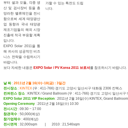
부터 셀과 모듈, 각종 생
가할 수 있는 특전도 드립
산 및 검사장비 등을 총
니다.
망라한 밸류체인을 전시
함으로써 세계 태양광산
업 동향과 국내 태양광
제조기업들의 해외 시장
진출에 적극 부응할 계획
입니다.
EXPO Solar 2011을 통
해 귀사의 성공적인 비즈
니스 전략을 수립하시기
바랍니다.
보다 자세한 내용은
EXPO Solar / PV Korea 2011 브로셔
를 참조하시기 바랍니다.
날 짜
:
2011년 2월 16(수)~18(금) : 3일간
전시장소
:
KINTEX
(우 : 411-766) 경기도 고양시 일산서구 대화동 2306 킨텍스
컨퍼런스 장소
: KINTEX / Grand Ballroom (우 : 411-766) 경기도 고양시 일산
EXPO Solar 2011 VIP Reception
: 2011년 2월 16일(수) KINTEX, Grand Ballroom
Opening Ceremony
: 2011년 2월 16일(수) 10:30
전시시간
: 09:30 ~ 17:00
참관객수
: 50,000(예상)
참가업체수
: 400(예상)
전시면적
: 32,000sqm | 2010 : 21,546sqm