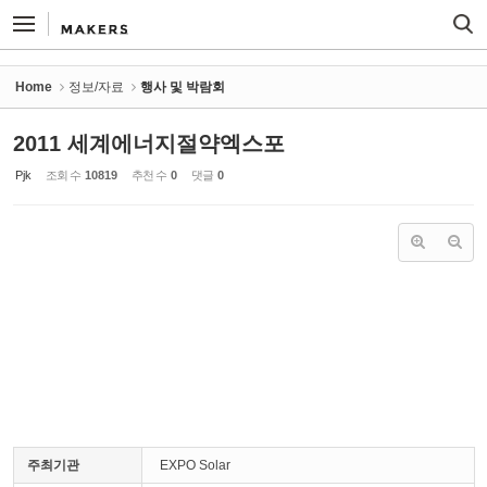
Sketchbook5, 스케치북5
Sketchbook5, 스케치북5
Home
정보/자료
행사 및 박람회
2011 세계에너지절약엑스포
Pjk
조회 수
10819
추천 수
0
댓글
0
주최기관
EXPO Solar