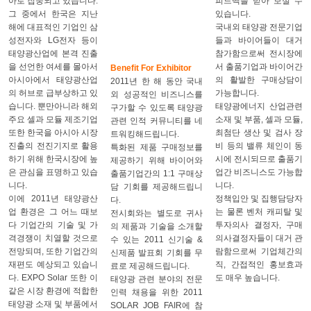
아로 집중되고 있습니다.
피드백을 받아 보실 수
그 중에서 한국은 지난
있습니다.
해에 대표적인 기업인 삼
국내외 태양광 전문기업
성전자와 LG전자 등이
들과 바이어들이 대거
태양광산업에 본격 진출
참가함으로써 전시장에
을 선언한 여세를 몰아서
서 출품기업과 바이어간
Benefit For Exhibitor
아시아에서 태양광산업
의 활발한 구매상담이
2011년 한 해 동안 국내
의 허브로 급부상하고 있
가능합니다.
외 성공적인 비즈니스를
습니다. 뿐만아니라 해외
태양광에너지 산업관련
구가할 수 있도록 태양광
주요 셀과 모듈 제조기업
소재 및 부품, 셀과 모듈,
관련 인적 커뮤니티를 네
또한 한국을 아시아 시장
최첨단 생산 및 검사 장
트워킹해드립니다.
진출의 전진기지로 활용
비 등의 밸류 체인이 동
특화된 제품 구매정보를
하기 위해 한국시장에 높
시에 전시되므로 출품기
제공하기 위해 바이어와
은 관심을 표명하고 있습
업간 비즈니스도 가능합
출품기업간의 1:1 구매상
니다.
니다.
담 기회를 제공해드립니
이에 2011년 태양광산
정책입안 및 집행담당자
다.
업 환경은 그 어느 때보
는 물론 벤처 캐피탈 및
전시회와는 별도로 귀사
다 기업간의 기술 및 가
투자의사 결정자, 구매
의 제품과 기술을 소개할
격경쟁이 치열할 것으로
의사결정자들이 대거 관
수 있는 2011 신기술 &
전망되며, 또한 기업간의
람함으로써 기업체간의
신제품 발표회 기회를 무
재편도 예상되고 있습니
직, 간접적인 홍보효과
료로 제공해드립니다.
다. EXPO Solar 또한 이
도 매우 높습니다.
태양광 관련 분야의 전문
같은 시장 환경에 적합한
인력 채용을 위한 2011
태양광 소재 및 부품에서
SOLAR JOB FAIR에 참