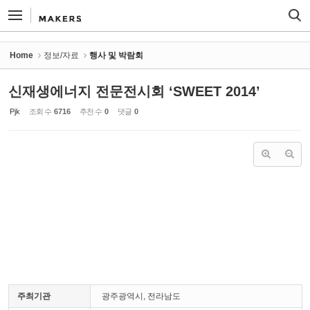
Sketchbook5, 스케치북5
Sketchbook5, 스케치북5
Home
정보/자료
행사 및 박람회
신재생에너지 전문전시회 ‘SWEET 2014’
Pjk
조회 수
6716
추천 수
0
댓글
0
주최기관
광주광역시, 전라남도