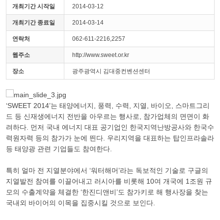
개최기간 시작일
2014-03-12
개최기간 종료일
2014-03-14
연락처
062-611-2216,2257
웹주소
http://www.sweet.or.kr
장소
광주광역시 김대중컨벤션센터
‘SWEET 2014’는 태양에너지, 풍력, 수력, 지열, 바이오, 스마트그리
드 등 신재생에너지 전반을 아우르는 행사로, 참가업체의 면면이 화
려하다. 먼저 국내 에너지 대표 공기업인 한국지역난방공사와 한국수
력원자력 등의 참가가 눈에 띈다. 우리지역을 대표하는 탑인프라솔라
등 태양광 관련 기업들도 참여한다.
특히 얼마 전 지열분야에서 ‘워터해머’라는 독보적인 기술로 구글의
지열발전 참여를 이끌어내고 러시아를 비롯해 10여 개국에 1조원 규
모의 수출계약을 체결한 ‘한진디앤비’도 참가키로 해 행사장을 찾는
국내외 바이어의 이목을 집중시킬 것으로 보인다.