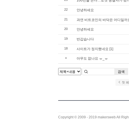
100번을 쏜다…로켓 종결자가 떴
22
안녕하세요
21
과연 비트코인의 바닥은 어디일까
20
안녕하세요
19
반갑습니다
18
사이트가 정지했네요
[1]
»
아무도 없나요 ㅠ_ㅠ
검색
첫 
Copyright © 2009 - 2019
makersweb
All Righ