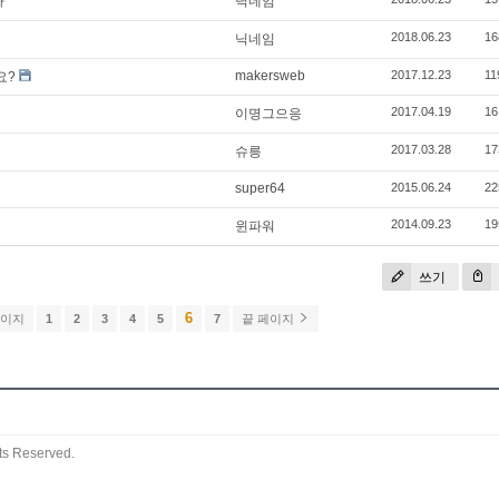
다
닉네임
2018.06.23
16
닉네임
makersweb
2017.12.23
11
요?
2017.04.19
16
이명그으응
2017.03.28
17
슈릉
super64
2015.06.24
22
2014.09.23
19
윈파워
쓰기
6
페이지
1
2
3
4
5
7
끝 페이지
ts Reserved.