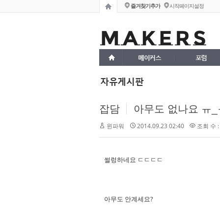
즐겨찾기추가
시작페이지설정
메이커스
포럼
자유게시판
잡담
아무도 없나요 ㅠ_
2014.09.23 02:40
조회 수 :
윈파워
썰렁하네요 ㄷㄷㄷㄷ
아무도 안계세요?