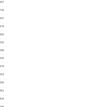
667
745
407
678
983
262
286
342
978
353
060
851
844
795