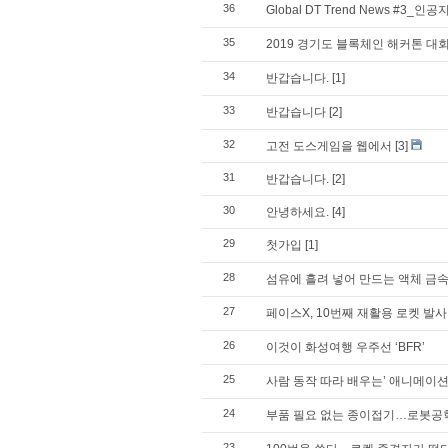
36
Global DT Trend News #3_인공
35
2019 경기도 블록체인 해커톤 대
34
반갑습니다.
[1]
33
반갑습니다
[2]
32
고전 도스게임을 웹에서
[3]
31
반갑습니다.
[2]
30
안녕하세요.
[4]
29
첫가입
[1]
28
섬유에 흘려 넣어 만드는 액체 금
27
페이스X, 10번째 재활용 로켓 발사
26
이것이 화성여행 우주선 ‘BFR’
25
사람 동작 따라 배우는’ 애니메이
24
부품 필요 없는 종이접기…로봇공
23