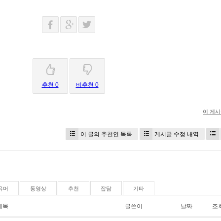
추천 0
비추천 0
이 게
이 글의 추천인 목록
게시글 수정 내역
유머
동영상
추천
잡담
기타
제목
글쓴이
날짜
조