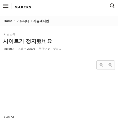
Sketchbook5, 스케치북5
Sketchbook5, 스케치북5
Home
커뮤니티
자유게시판
가입인사
사이트가 정지했네요
super64
조회 수
22506
추천 수
0
댓글
1
사람이...