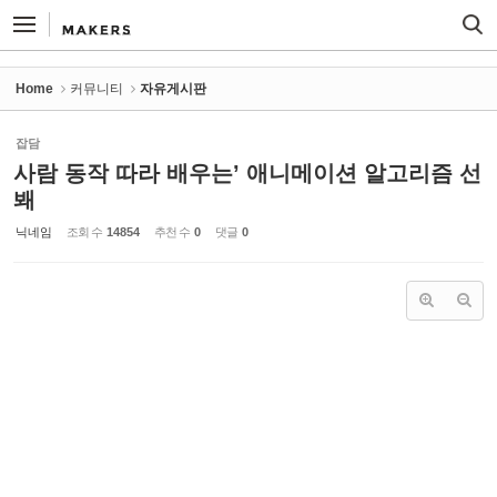
Sketchbook5, 스케치북5
Sketchbook5, 스케치북5
Home
커뮤니티
자유게시판
잡담
사람 동작 따라 배우는’ 애니메이션 알고리즘 선
봬
닉네임
조회 수
14854
추천 수
0
댓글
0