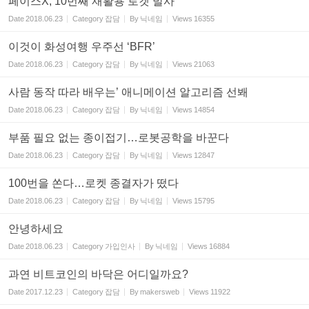
페이스X, 10번째 재활용 로켓 발사
Date
2018.06.23
Category
잡담
By
닉네임
Views
16355
이것이 화성여행 우주선 ‘BFR’
Date
2018.06.23
Category
잡담
By
닉네임
Views
21063
사람 동작 따라 배우는’ 애니메이션 알고리즘 선봬
Date
2018.06.23
Category
잡담
By
닉네임
Views
14854
부품 필요 없는 종이접기…로봇공학을 바꾼다
Date
2018.06.23
Category
잡담
By
닉네임
Views
12847
100번을 쏜다…로켓 종결자가 떴다
Date
2018.06.23
Category
잡담
By
닉네임
Views
15795
안녕하세요
Date
2018.06.23
Category
가입인사
By
닉네임
Views
16884
과연 비트코인의 바닥은 어디일까요?
Date
2017.12.23
Category
잡담
By
makersweb
Views
11922