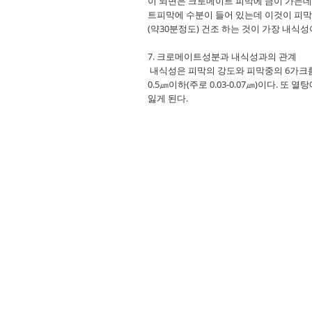
이 되면은 크로메이트 피막에 금이 가는데
트피막에 수분이 들어 있는데 이것이 피막
(약30분정도) 건조 하는 것이 가장 내식
7. 크로메이트성분과 내식성과의 관계
내식성은 피막의 강도와 피막중의 6가크
0.5㎛이하(주로 0.03-0.07㎛)이다.
잃게 된다.