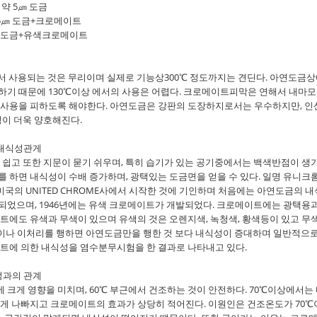
약 5㎛ 도금
 도금+크로메이트
+유색크로메이트
에서 사용되는 것은 무리이며 실제로 기능상300℃ 정도까지는 견딘다. 아연도금
하기 때문에 130℃이상 에서의 사용은 어렵다. 크로메이트피막은 연해서 내마
 사용을 피하도록 해야한다. 아연도금은 강판의 도장하지로서는 우수하지만, 인
성이 더욱 양호해진다.
 내식성관게
쉽고 또한 지문이 묻기 쉬우며, 특히 습기가 있는 공기중에서는 백색반점이 생
 하면 내식성이 수배 증가하며, 광택있는 도금면을 얻을 수 있다. 일명 유니크
5년 미국의 UNITED CHROME사에서 시작한 것에 기인하며 처음에는 아연도금의 
었으며, 1946년에는 유색 크로메이트가 개발되었다. 크로메이트에는 광택용과
트에도 유색과 무색이 있으며 유색의 것은 오렌지색, 녹청색, 황색등이 있고 무
것이나 이처리를 행하면 아연도금만을 행한 것 보다 내식성이 증대하며 일반적으로
트에 의한 내식성을 염수분무시험을 한 결과로 나타내고 있다.
성과의 관계
게 영향을 미치며, 60℃ 부근에서 건조하는 것이 안전하다. 70℃이상에서는
하게 나빠지고 크로메이트의 효과가 상당히 적어진다. 이원인은 건조온도가 70℃