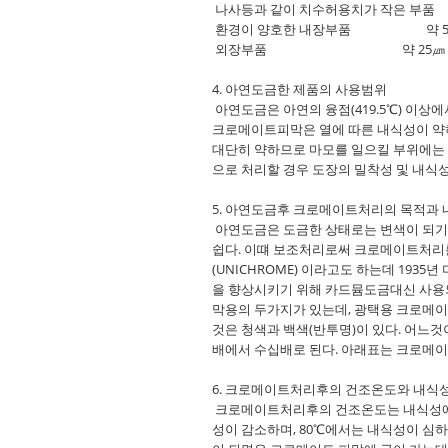
나사등과 같이 치수허용치가 작은 부품 
환경이 양호한 내장부품 약 5㎛
외장부품 약 25㎛ 도금
4. 아연도금한 제품의 사용범위
아연도금은 아연의 융점(419.5℃) 이상
크로메이트피막은 열에 따른 내식성이 약
대단히 약하므로 마모를 일으킬 부위에는
으로 처리할 경우 도장의 밀착성 및 내식
5. 아연도금후 크로메이트처리의 목적과
아연도금은 도금한 상태로는 변색이 되기 
쉽다. 이떄 보조처리로써 크로메이트처리를
(UNICHROME) 이라고도 하는데 193
을 향상시키기 위해 카드뮴도금대신 사용되
막용의 두가지가 있는데, 광택용 크로메이
것은 청색과 백색(반투명)이 있다. 어느
배에서 수십배로 된다. 아래표는 크로메이
6. 크로메이트처리후의 건조온도와 내식
크로메이트처리후의 건조온도는 내식성에 크
성이 감소하며, 80℃에서는 내식성이 심