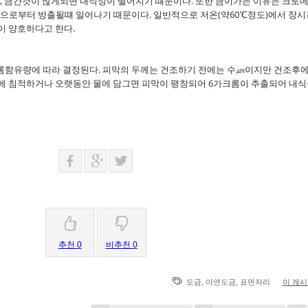
, 금간것이 많게되면 내식성이 떨어지기 떄문이다. 또한 금이가는 이유는 크로
으로부터 방출될떄 일어나기 때문이다. 일반적으로 저온(약60℃정도)에서 장시
성이 양호하다고 한다.
롬함유량에 따라 결정된다. 피막의 두께는 건조하기 전에는 수㎛이지만 건조후
 또 열탕에 침적하거나 오랫동안 물에 담그면 피막이 팽창되어 6가크롬이 추출되어 내
추천 0
비추천 0
,
,
도금
아연도금
표면처리
이 게