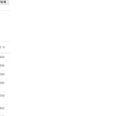
목록
회 수
600
558
009
005
049
952