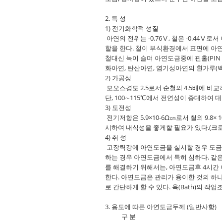
2. 특 성
1) 전기화학적 성질
아연의 전위는 -0.76Ⅴ, 철은 -0.44
할을 한다. 철이 부식환경에서 표면에 아
철대신 녹이 슬며 아연도금중에 핀홀(PIN
화아연, 탄산아연, 염기성아연의 흰가루(
2) 가공성
모오스경도 2.5로서 순철의 4.5배에 비
단, 100∼115℃에서 전연성이 증대하여 
3) 도전성
전기저항은 5.9×10-6Ω㎝로서 철의 9.
시하여 내식성을 좋게할 필요가 있다.(크
4) 취 성
고장력강에 아연도금을 실시할 경우 도금시
하는 경우 아연도금에서 특히 심하다. 같
를 해결하기 위해서는, 아연도금후 4시간
한다. 아연도금은 관리가 용이한 것의 하
로 간단하게 할 수 있다. 욕(Bath)의
3. 용도에 따른 아연도금두께 (일반사항)
구 분 두