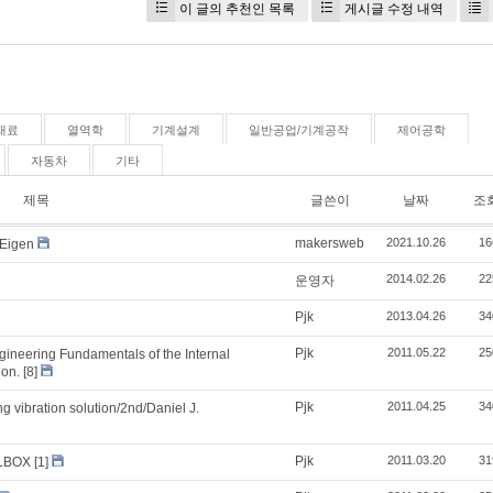
이 글의 추천인 목록
게시글 수정 내역
재료
열역학
기계설계
일반공업/기계공작
제어공학
자동차
기타
제목
글쓴이
날짜
조
makersweb
2021.10.26
16
igen
2014.02.26
22
운영자
Pjk
2013.04.26
34
Pjk
2011.05.22
25
neering Fundamentals of the Internal
ion.
[8]
Pjk
2011.04.25
34
ation solution/2nd/Daniel J.
Pjk
2011.03.20
31
LBOX
[1]