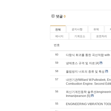
댓글
0
공지사항
유체
전체
에너지
기계요소
표면처리
번호
60
다항식 회귀를 통한 곡선적합 with E
59
냉매호스 규격 및 자료
[4]
58
풀림방지 너트의 종류 및 특성
57
내연기관/Willard W.Pulkrabek, Engi
Combustion Engine. Second Edit
56
최신기계진동학 솔루션/engineering vibr
Inman/pearson
[5]
55
ENGINEERING VIBRATION TOO