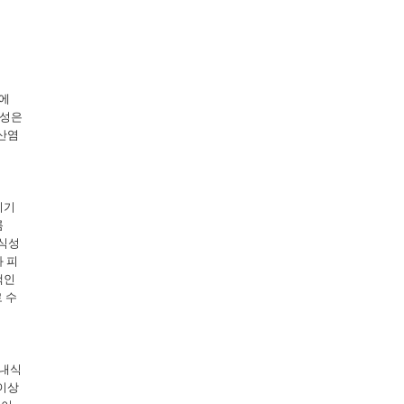
상에
모성은
산염
기기
롬
내식성
 피
색인
 수
 내식
이상