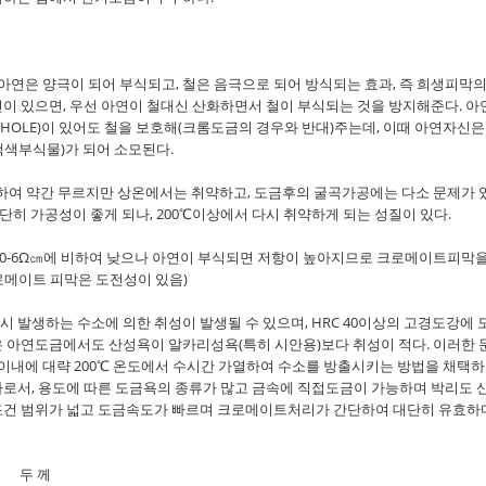
Ⅴ로서 아연은 양극이 되어 부식되고, 철은 음극으로 되어 방식되는 효과, 즉 희생피막의
연이 있으면, 우선 아연이 철대신 산화하면서 철이 부식되는 것을 방지해준다. 아
 HOLE)이 있어도 철을 보호해(크롬도금의 경우와 반대)주는데, 이때 아연자신은
백색부식물)가 되어 소모된다.
교하여 약간 무르지만 상온에서는 취약하고, 도금후의 굴곡가공에는 다소 문제가 
대단히 가공성이 좋게 되나, 200℃이상에서 다시 취약하게 되는 성질이 있다.
8× 10-6Ω㎝에 비하여 낮으나 아연이 부식되면 저항이 높아지므로 크로메이트피막을
로메이트 피막은 도전성이 있음)
 발생하는 수소에 의한 취성이 발생될 수 있으며, HRC 40이상의 고경도강에 
은 아연도금에서도 산성욕이 알카리성욕(특히 시안용)보다 취성이 적다. 이러한 
 이내에 대략 200℃ 온도에서 수시간 가열하여 수소를 방출시키는 방법을 채택
나로서, 용도에 따른 도금욕의 종류가 많고 금속에 직접도금이 가능하며 박리도 
 작업조건 범위가 넓고 도금속도가 빠르며 크로메이트처리가 간단하여 대단히 유효하
 께