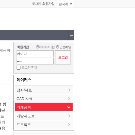
로그인
회원가입
한국어
회원가입
아이디/비번
인증메일
계공학
로그인 유지
메이커스
강좌/자료
CAD 자료
을 방
기계공학
대된
 도
개발자노트
관의
프로젝트
용융