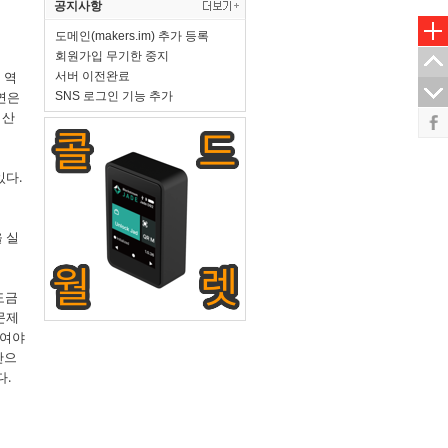
공지사항
도메인(makers.im) 추가 등록
회원가입 무기한 중지
 역
서버 이전완료
연은
SNS 로그인 기능 추가
 산
있다.
 실
도금
문제
하여야
산으
다.