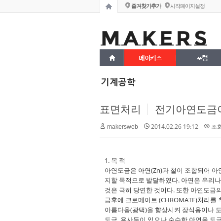
즐겨찾기추가
시작페이지설정
메이커스
포럼
기계공학
표면처리
전기아연도금
2014.02.26 19:12
조회 
makersweb
1. 목 적
아연도금은 아연(Zn)과 철이 조합되어 아
지할 목적으로 발달하였다. 아연은 우리나
것은 극히 당연한 것이다. 또한 아연도금
금후에 크로메이트 (CHROMATE)처리
아름다움(광택)을 향상시켜 장식용이나 도
도금, 용사등이 있으나 순수한 아연을 도