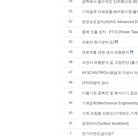
54
공학에서 필수적인 단위환산표
[4]
53
기계설계 끼워맞춤,베어링수명,볼
52
운전보조장치(ADAS: Advanced Drive
51
동력 인출 장치 - P.T.O (Power Take
50
자동차 현가장치
[1]
49
연료계통 관련 센서 파형분석
48
각센서 파형분석 및 고장진단 (흡기온센
47
HI-SCAN PRO사용법과 각센서
46
LPG차량의 정비
45
디젤기관 공회전 및 분사시기 점검
44
기계공학(Mechanical Engineeri
43
기계 조립품 단면도(기계제도,기계
42
표면처리(Surface treatment)
»
전기아연도금이란?