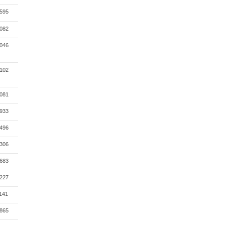
595
082
046
102
081
933
496
306
683
227
141
865