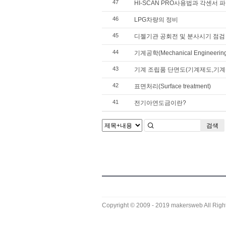
47
HI-SCAN PRO사용법과 각센서
46
LPG차량의 정비
45
디젤기관 공회전 및 분사시기 점검
44
기계공학(Mechanical Engineeri
43
기계 조립품 단면도(기계제도,기계
42
표면처리(Surface treatment)
41
전기아연도금이란?
검색
Copyright © 2009 - 2019
makersweb
All Righ