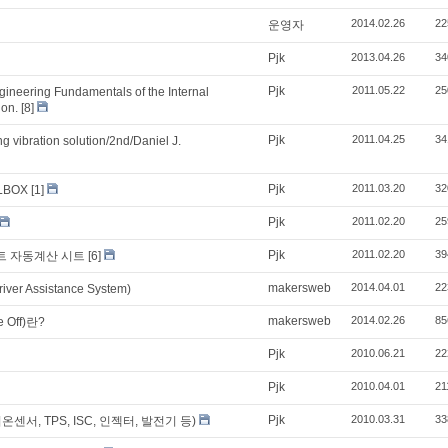
2014.02.26
22
운영자
Pjk
2013.04.26
34
Pjk
2011.05.22
25
neering Fundamentals of the Internal
ion.
[8]
Pjk
2011.04.25
34
ation solution/2nd/Daniel J.
Pjk
2011.03.20
32
LBOX
[1]
Pjk
2011.02.20
25
Pjk
2011.02.20
39
트 자동계산 시트
[6]
makersweb
2014.04.01
22
r Assistance System)
makersweb
2014.02.26
85
 Off)란?
Pjk
2010.06.21
22
Pjk
2010.04.01
21
Pjk
2010.03.31
33
서, TPS, ISC, 인젝터, 발전기 등)