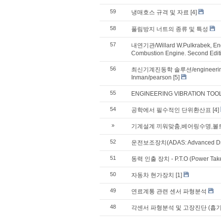
59
냉매호스 규격 및 자료
[4]
58
풀림방지 너트의 종류 및 특성
57
내연기관/Willard W.Pulkrabek, Engi
Combustion Engine. Second Edit
56
최신기계진동학 솔루션/engineering vibr
Inman/pearson
[5]
55
ENGINEERING VIBRATION TOO
54
공학에서 필수적인 단위환산표
[4]
»
기계설계 끼워맞춤,베어링수명,볼
52
운전보조장치(ADAS: Advanced Drive
51
동력 인출 장치 - P.T.O (Power Take
50
자동차 현가장치
[1]
49
연료계통 관련 센서 파형분석
48
각센서 파형분석 및 고장진단 (흡기온센