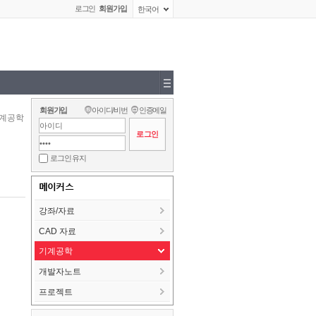
로그인
회원가입
한국어
회원가입
아이디/비번
인증메일
계공학
로그인 유지
메이커스
강좌/자료
CAD 자료
기계공학
개발자노트
프로젝트