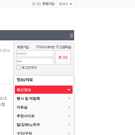
로그인
회원가입
한국어
회원가입
아이디/비번
인증메일
신정보
로그인 유지
정보/자료
최신정보
픈소스
행사 및 박람회
초점
자료실
추천사이트
팁/강좌/노하우
구인/구직