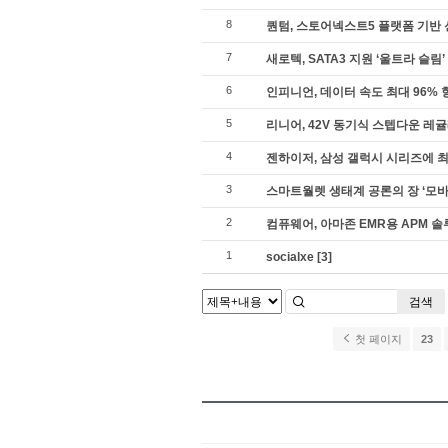
8
퀀텀, 스토어넥스트5 플랫폼 기반 
7
새로텍, SATA3 지원 ‘울트라 슬
6
인피니언, 데이터 속도 최대 96% 향
5
리니어, 42V 동기식 스텝다운 레귤레
4
젠하이저, 삼성 갤럭시 시리즈에 최적
3
스마트월렛 생태계 공론의 장 ‘모바
2
컴퓨웨어, 아마존 EMR용 APM 
1
socialxe
[3]
검색
첫 페이지
23