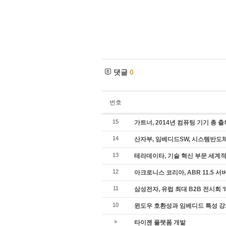
댓글
0
번호
15
가트너, 2014년 컴퓨팅 기기 총 
14
산자부, 임베디드SW, 시스템반도체
13
테라데이타, 기술 혁신 부문 세계적
12
아크로니스 코리아, ABR 11.5 
11
삼성전자, 유럽 최대 B2B 전시회 ‘
10
윈도우 호환성과 임베디드 특성 강화 - Wi
»
타이젠 플랫폼 개발