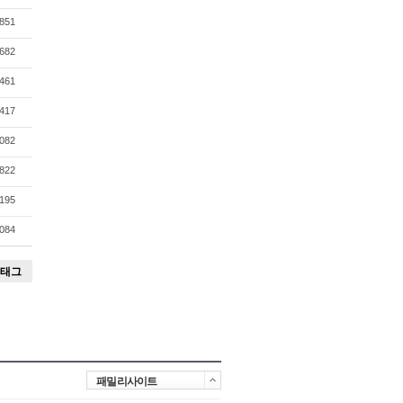
851
682
461
417
082
822
195
084
태그
패밀리사이트