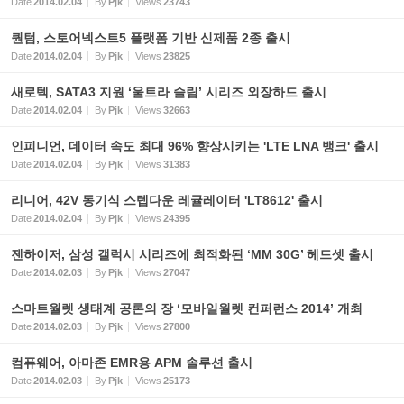
Date
2014.02.04
By
Pjk
Views
23743
퀀텀, 스토어넥스트5 플랫폼 기반 신제품 2종 출시
Date
2014.02.04
By
Pjk
Views
23825
새로텍, SATA3 지원 ‘울트라 슬림’ 시리즈 외장하드 출시
Date
2014.02.04
By
Pjk
Views
32663
인피니언, 데이터 속도 최대 96% 향상시키는 'LTE LNA 뱅크' 출시
Date
2014.02.04
By
Pjk
Views
31383
리니어, 42V 동기식 스텝다운 레귤레이터 'LT8612' 출시
Date
2014.02.04
By
Pjk
Views
24395
젠하이저, 삼성 갤럭시 시리즈에 최적화된 ‘MM 30G’ 헤드셋 출시
Date
2014.02.03
By
Pjk
Views
27047
스마트월렛 생태계 공론의 장 ‘모바일월렛 컨퍼런스 2014’ 개최
Date
2014.02.03
By
Pjk
Views
27800
컴퓨웨어, 아마존 EMR용 APM 솔루션 출시
Date
2014.02.03
By
Pjk
Views
25173