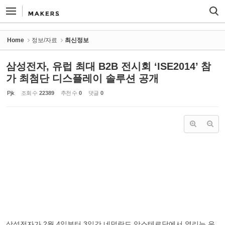
Sketchbook5, 스케치북5
Sketchbook5, 스케치북5
Home
정보/자료
최신정보
삼성전자, 유럽 최대 B2B 전시회 ‘ISE2014’ 참
가 최첨단 디스플레이 솔루션 공개
Pjk
조회 수
22389
추천 수
0
댓글
0
삼성전자가 2월 4일부터 3일간 네덜란드 암스테르담에서 열리는 유