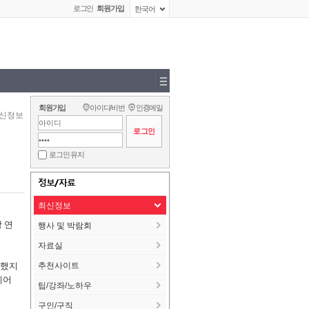
로그인
회원가입
한국어
회원가입
아이디/비번
인증메일
신정보
로그인 유지
정보/자료
최신정보
 연
행사 및 박람회
자료실
 했지
추천사이트
웨어
팁/강좌/노하우
구인/구직