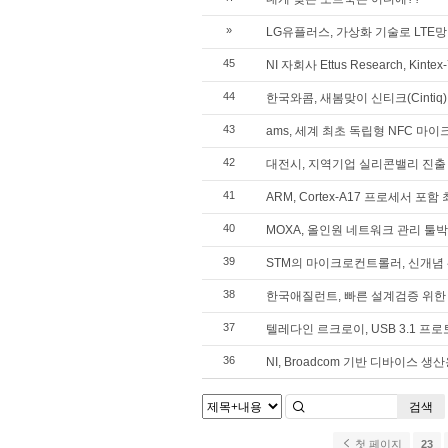
»
LG유플러스, 가상화 기술로 LTE
45
NI 자회사 Ettus Research, Kin
44
한국와콤, 새봄맞이 신티크(Cintiq
43
ams, 세계 최초 독립형 NFC 마이
42
대전시, 지역기업 실리콘밸리 진출
41
ARM, Cortex-A17 프로세서 포함 최
40
MOXA, 올인원 네트워크 관리 툴박스 
39
STM의 마이크로컨트롤러, 신개념
38
한국애질런트, 빠른 설계검증 위한 J-
37
텔레다인 르크로이, USB 3.1 프
36
NI, Broadcom 기반 디바이스 
검색
첫 페이지
23