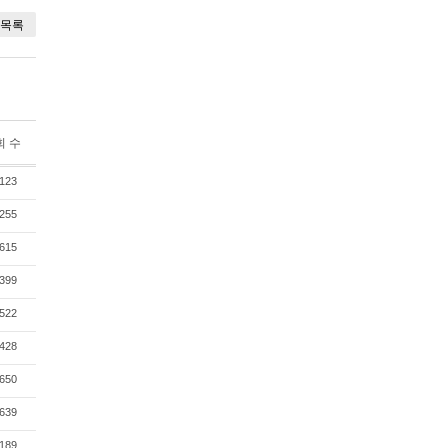
목록
회 수
123
255
615
399
522
428
650
639
189