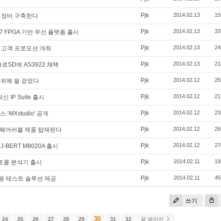
Pjk
2014.02.13
15
망 장비 구축한다
Pjk
2014.02.13
33
tex-7 FPGA 기반 무선 플랫폼 출시
Pjk
2014.02.13
24
) 고객 프로모션 개최
Pjk
2014.02.13
21
크로SD에 AS3922 채택
Pjk
2014.02.12
25
 위해 팔 걷었다
Pjk
2014.02.12
21
신 IP Suite 출시
Pjk
2014.02.12
23
‘MXstudio' 공개
Pjk
2014.02.12
26
 웨어러블 제품 탑재된다
Pjk
2014.02.12
27
BERT M8020A 출시
Pjk
2014.02.11
19
로토콜 분석기 출시
Pjk
2014.02.11
45
생산용 테스트 솔루션 제공
쓰기
30
24
25
26
27
28
29
31
32
끝 페이지