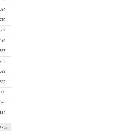
394
710
537
424
567
783
522
544
060
326
564
태그