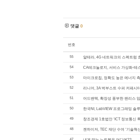
댓글
0
번호
55
알테라, 4G 네트워크의 스펙트럼
54
CA테크놀로지, 서비스 가상화-테
53
마이크로칩, 정확도 높은 에너지 
52
리니어, 3A 벅부스트 수퍼 커패시
51
어드밴텍, 확장성 풍부한 팬리스 
50
한국NI, LabVIEW 프로그래밍 
49
창조경제 1호법안 ‘ICT 정보통신 
48
젠하이저, TEC 재단 수여 ‘기술혁
47
내게 맞는 노트북은 어디에??