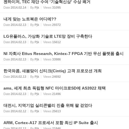
젠하이저, TEC 재단 수여 ‘기술혁신상’ 수상 쾌거
Date
2014.02.14
By
Pjk
Views
31095
내게 맞는 노트북은 어디에??
Date
2014.02.13
By
Pjk
Views
29372
LG유플러스, 가상화 기술로 LTE망 장비 구축한다
Date
2014.02.13
By
Pjk
Views
15612
NI 자회사 Ettus Research, Kintex-7 FPGA 기반 무선 플랫폼 출시
Date
2014.02.13
By
Pjk
Views
33986
한국와콤, 새봄맞이 신티크(Cintiq) 고객 프로모션 개최
Date
2014.02.13
By
Pjk
Views
24692
ams, 세계 최초 독립형 NFC 마이크로SD에 AS3922 채택
Date
2014.02.13
By
Pjk
Views
21496
대전시, 지역기업 실리콘밸리 진출 위해 팔 걷었다
Date
2014.02.12
By
Pjk
Views
25613
ARM, Cortex-A17 프로세서 포함 최신 IP Suite 출시
Date
2014.02.12
By
Pjk
Views
21846