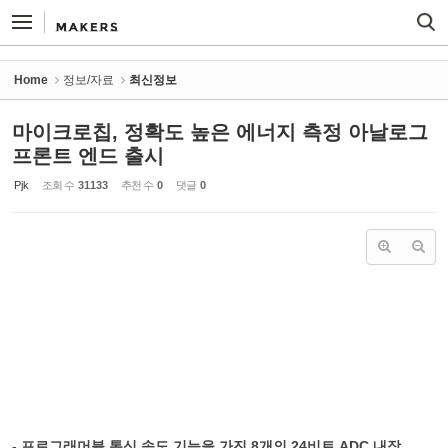
Sketchbook5, 스케치북5
Sketchbook5, 스케치북5
Home
정보/자료
최신정보
마이크로칩, 정확도 높은 에너지 측정 아날로그
프론트 엔드 출시
Pjk
조회 수
31133
추천 수
0
댓글
0
- 프로그래머블 통신 속도 기능을 가진 8개의 24비트 ADC 내장