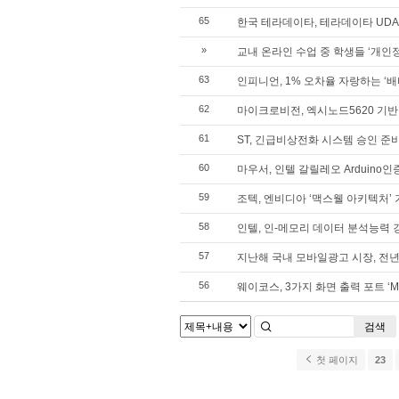
65
한국 테라데이타, 테라데이타 UDA
»
교내 온라인 수업 중 학생들 ‘개인
63
인피니언, 1% 오차율 자랑하는 ‘배터
62
마이크로비전, 엑시노드5620 기반 
61
ST, 긴급비상전화 시스템 승인 준
60
마우서, 인텔 갈릴레오 Arduino인
59
조텍, 엔비디아 ‘맥스웰 아키텍처’ 
58
인텔, 인-메모리 데이터 분석능력 강
57
지난해 국내 모바일광고 시장, 전년
56
웨이코스, 3가지 화면 출력 포트 ‘MSI
검색
첫 페이지
23