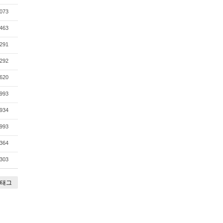
073
463
291
292
620
993
934
993
364
303
태그