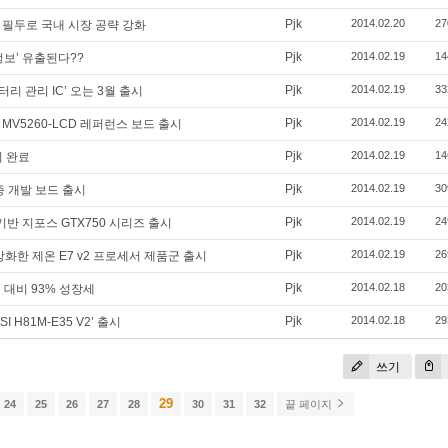
Pjk
2014.02.20
27
 필두로 국내 시장 공략 강화
Pjk
2014.02.19
14
정보’ 유출된다??
Pjk
2014.02.19
33
리 관리 IC’ 오는 3월 출시
Pjk
2014.02.19
24
MV5260-LCD 레퍼런스 보드 출시
Pjk
2014.02.19
14
비 완료
Pjk
2014.02.19
30
증 개발 보드 출시
Pjk
2014.02.19
24
기반 지포스 GTX750 시리즈 출시
Pjk
2014.02.19
26
화한 제온 E7 v2 프로세서 제품군 출시
Pjk
2014.02.18
20
 대비 93% 성장세
Pjk
2014.02.18
29
 H81M-E35 V2’ 출시
쓰기
29
24
25
26
27
28
30
31
32
끝 페이지