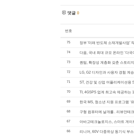
댓글
0
번호
75
정부 '미래 반도체 소재개발사업' 
74
다음, 국내 최대 규모 온라인 ‘다국
73
퀀텀, 확장성 계층화 갖춘 스토리지
72
LG, G2 디자인과 사용자 경험 계승한
71
ST, 건강 및 산업 어플리케이션용
70
TI, 4GSPS 업계 최고속 제공하는 1
69
한국 MS, 청소년 지원 프로그램 ‘
68
구형 컴퓨터에 날개를.. 리뷰안테크
67
아바고테크놀로지스, 스마트 게이트
66
리니어, 60V 다중위상 동기식 부