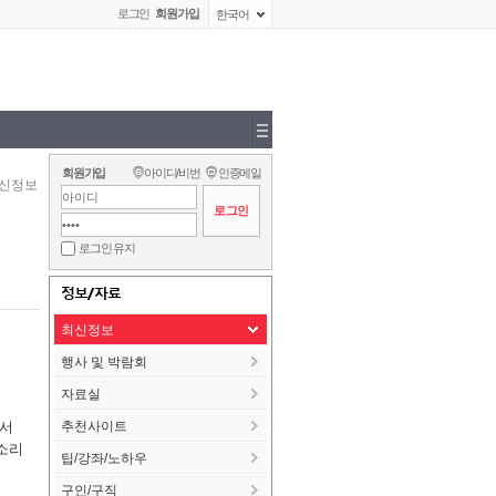
로그인
회원가입
한국어
회원가입
아이디/비번
인증메일
신정보
로그인 유지
정보/자료
최신정보
행사 및 박람회
자료실
에서
추천사이트
소리
팁/강좌/노하우
구인/구직