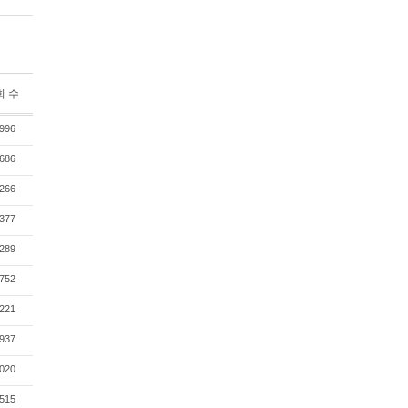
회 수
996
686
266
377
289
752
221
937
020
515