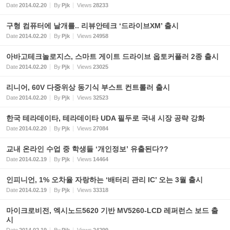
Date
2014.02.20
By
Pjk
Views
28233
구형 컴퓨터에 날개를.. 리뷰안테크 ‘드라이브XM’ 출시
Date
2014.02.20
By
Pjk
Views
24958
아바고테크놀로지스, 스마트 게이트 드라이브 옵토커플러 2종 출시
Date
2014.02.20
By
Pjk
Views
23025
리니어, 60V 다중위상 동기식 부스트 컨트롤러 출시
Date
2014.02.20
By
Pjk
Views
32523
한국 테라데이타, 테라데이타 UDA 필두로 국내 시장 공략 강화
Date
2014.02.20
By
Pjk
Views
27084
교내 온라인 수업 중 학생들 ‘개인정보’ 유출된다??
Date
2014.02.19
By
Pjk
Views
14464
인피니언, 1% 오차율 자랑하는 ‘배터리 관리 IC’ 오는 3월 출시
Date
2014.02.19
By
Pjk
Views
33318
마이크로비전, 엑시노드5620 기반 MV5260-LCD 레퍼런스 보드 출
시