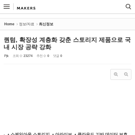
Sketchbook5, 스케치북5
Sketchbook5, 스케치북5
Home
정보/자료
최신정보
퀀텀, 확장성 계층화 갖춘 스토리지 제품으로 국
내 시장 공략 강화
Pjk
조회 수
23274
추천 수
0
댓글
0
- ▲스케일아웃 스토리지 ▲아카이브 ▲클라우드 기반 데이터 보호,