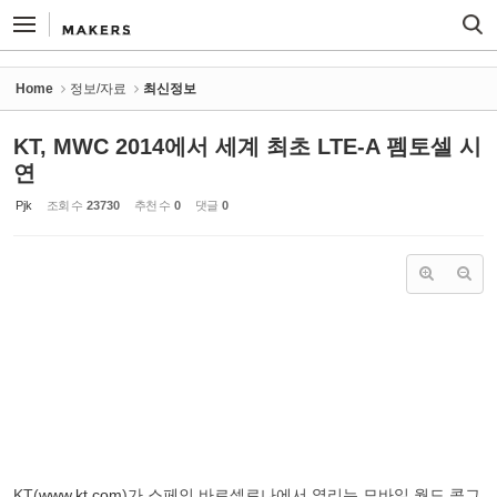
Sketchbook5, 스케치북5
Sketchbook5, 스케치북5
Home
정보/자료
최신정보
KT, MWC 2014에서 세계 최초 LTE-A 펨토셀 시
연
Pjk
조회 수
23730
추천 수
0
댓글
0
KT(
www.kt.com
)가 스페인 바르셀로나에서 열리는 모바일 월드 콩그