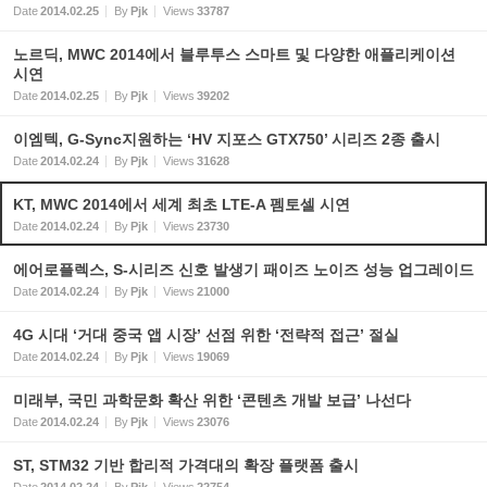
Date
2014.02.25
By
Pjk
Views
33787
노르딕, MWC 2014에서 블루투스 스마트 및 다양한 애플리케이션
시연
Date
2014.02.25
By
Pjk
Views
39202
이엠텍, G-Sync지원하는 ‘HV 지포스 GTX750’ 시리즈 2종 출시
Date
2014.02.24
By
Pjk
Views
31628
KT, MWC 2014에서 세계 최초 LTE-A 펨토셀 시연
Date
2014.02.24
By
Pjk
Views
23730
에어로플렉스, S-시리즈 신호 발생기 패이즈 노이즈 성능 업그레이드
Date
2014.02.24
By
Pjk
Views
21000
4G 시대 ‘거대 중국 앱 시장’ 선점 위한 ‘전략적 접근’ 절실
Date
2014.02.24
By
Pjk
Views
19069
미래부, 국민 과학문화 확산 위한 ‘콘텐츠 개발 보급’ 나선다
Date
2014.02.24
By
Pjk
Views
23076
ST, STM32 기반 합리적 가격대의 확장 플랫폼 출시