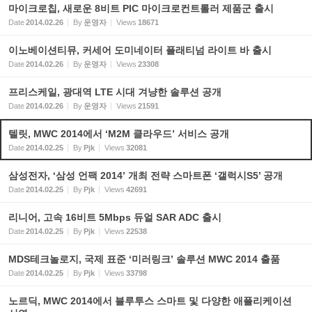
마이크로칩, 새로운 8비트 PIC 마이크로컨트롤러 제품군 출시
Date
2014.02.26
By
운영자
Views
18671
이노베이션티뮤, 커세어 도미네이터 플래티넘 라이트 바 출시
Date
2014.02.26
By
운영자
Views
23308
프리스케일, 광대역 LTE 시대 겨냥한 솔루션 공개
Date
2014.02.26
By
운영자
Views
21591
텔릿, MWC 2014에서 ‘M2M 클라우드’ 서비스 공개
Date
2014.02.25
By
Pjk
Views
32081
삼성전자, ‘삼성 언팩 2014’ 개최 전략 스마트폰 ‘갤럭시S5’ 공개
Date
2014.02.25
By
Pjk
Views
42691
리니어, 고속 16비트 5Mbps 듀얼 SAR ADC 출시
Date
2014.02.25
By
Pjk
Views
22538
MDS테크놀로지, 국제 표준 ‘미러링크’ 솔루션 MWC 2014 출품
Date
2014.02.25
By
Pjk
Views
33798
노르딕, MWC 2014에서 블루투스 스마트 및 다양한 애플리케이션