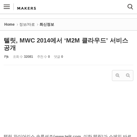
Sketchbook5, 스케치북5
Sketchbook5, 스케치북5
Home
정보/자료
최신정보
텔릿, MWC 2014에서 ‘M2M 클라우드’ 서비스
공개
Pjk
조회 수
32081
추천 수
0
댓글
0
텔릿 와이어리스 솔루션즈(
www.telit.com
, 이하 텔릿)가 스페인 바르