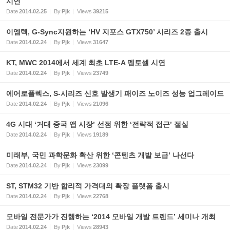
시연
Date
2014.02.25
By
Pjk
Views
39215
이엠텍, G-Sync지원하는 ‘HV 지포스 GTX750’ 시리즈 2종 출시
Date
2014.02.24
By
Pjk
Views
31647
KT, MWC 2014에서 세계 최초 LTE-A 펨토셀 시연
Date
2014.02.24
By
Pjk
Views
23749
에어로플렉스, S-시리즈 신호 발생기 패이즈 노이즈 성능 업그레이드
Date
2014.02.24
By
Pjk
Views
21096
4G 시대 ‘거대 중국 앱 시장’ 선점 위한 ‘전략적 접근’ 절실
Date
2014.02.24
By
Pjk
Views
19189
미래부, 국민 과학문화 확산 위한 ‘콘텐츠 개발 보급’ 나선다
Date
2014.02.24
By
Pjk
Views
23099
ST, STM32 기반 합리적 가격대의 확장 플랫폼 출시
Date
2014.02.24
By
Pjk
Views
22768
모바일 전문가가 진행하는 ‘2014 모바일 개발 트렌드’ 세미나 개최
Date
2014.02.24
By
Pjk
Views
28943